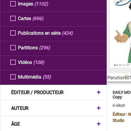
Images
(1102)
Cartes
(696)
Publications en série
(424)
Partitions
(296)
Vidéos
(108)
Multimédia
(55)
Parution
0
ÉDITEUR / PRODUCTEUR
DAILY MOO
Copy
o-okun
AUTEUR
Éditeur :
Studio
ÂGE