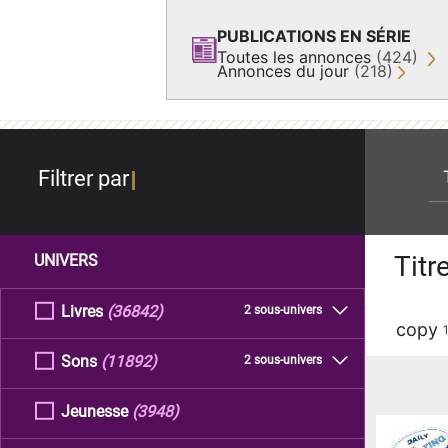
PUBLICATIONS EN SÉRIE
Toutes les annonces
(424)
Annonces du jour
(218)
re
Filtrer par
Titr
UNIVERS
Livres
(36842)
2 sous-univers
copy
Sons
(11892)
2 sous-univers
Jeunesse
(3948)