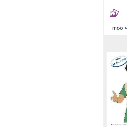
moo
1