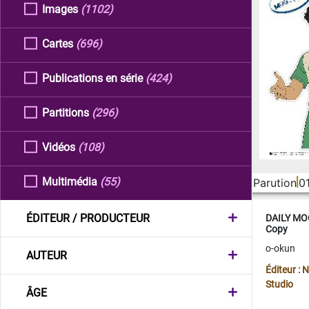
Images
(1102)
Cartes
(696)
Publications en série
(424)
Partitions
(296)
Vidéos
(108)
Multimédia
(55)
Parution
0
ÉDITEUR / PRODUCTEUR
DAILY MOO
Copy
o-okun
AUTEUR
Éditeur :
Studio
ÂGE