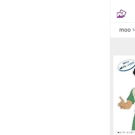
moo
1