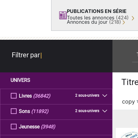
PUBLICATIONS EN SÉRIE
Toutes les annonces
(424)
Annonces du jour
(218)
re
Filtrer par
Titr
UNIVERS
Livres
(36842)
2 sous-univers
copy
Sons
(11892)
2 sous-univers
Jeunesse
(3948)