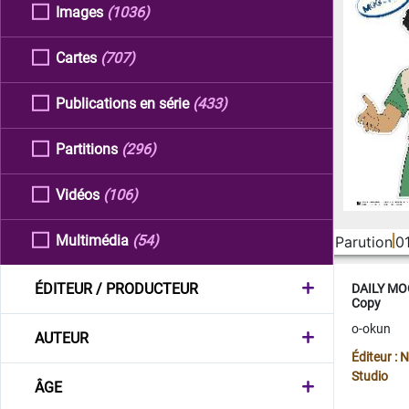
Images
(1036)
Cartes
(707)
Publications en série
(433)
Partitions
(296)
Vidéos
(106)
Multimédia
(54)
Parution
0
ÉDITEUR / PRODUCTEUR
DAILY MOO
Copy
o-okun
AUTEUR
Éditeur :
Studio
ÂGE