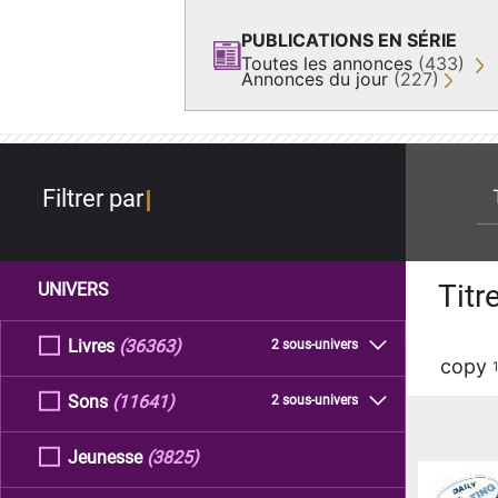
PUBLICATIONS EN SÉRIE
Toutes les annonces
(433)
Annonces du jour
(227)
re
Filtrer par
Titr
UNIVERS
Livres
(36363)
2 sous-univers
copy
Sons
(11641)
2 sous-univers
Jeunesse
(3825)