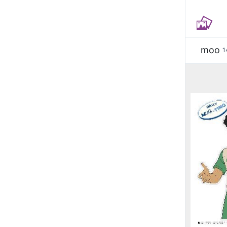
moo
1