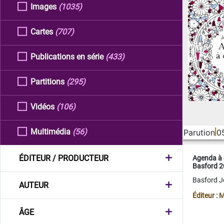
Images
(1035)
Cartes
(707)
Publications en série
(433)
Partitions
(295)
Vidéos
(106)
Multimédia
(56)
Parution
0
ÉDITEUR / PRODUCTEUR
Agenda à 
Basford 
Basford 
AUTEUR
Éditeur :
ÂGE