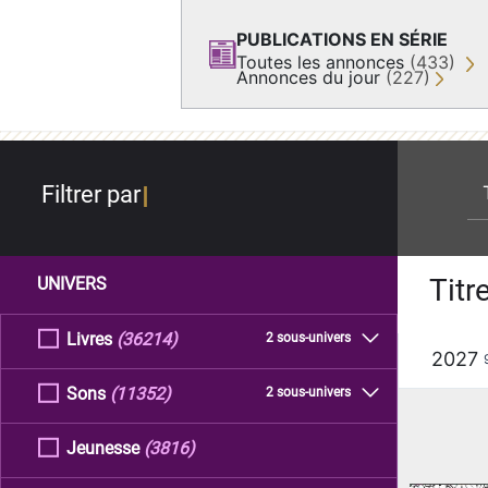
PUBLICATIONS EN SÉRIE
Toutes les annonces
(433)
Annonces du jour
(227)
re
Filtrer par
Titr
UNIVERS
Livres
(36214)
2 sous-univers
2027
Sons
(11352)
2 sous-univers
Jeunesse
(3816)