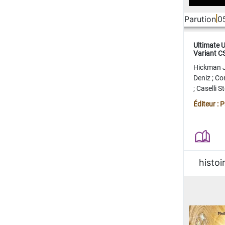
Parution
0
Ultimate 
Variant 
FERME
Hickman 
Deniz
;
Co
;
Caselli 
Juan
;
Mo
Éditeur : 
histoi