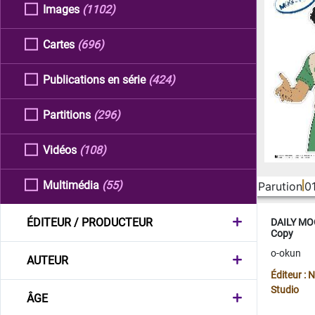
Images
(1102)
Cartes
(696)
Publications en série
(424)
Partitions
(296)
Vidéos
(108)
Multimédia
(55)
Parution
0
ÉDITEUR / PRODUCTEUR
DAILY MOO
Copy
o-okun
AUTEUR
Éditeur :
Studio
ÂGE