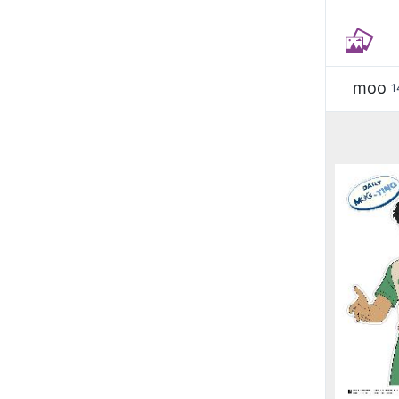
moo
1