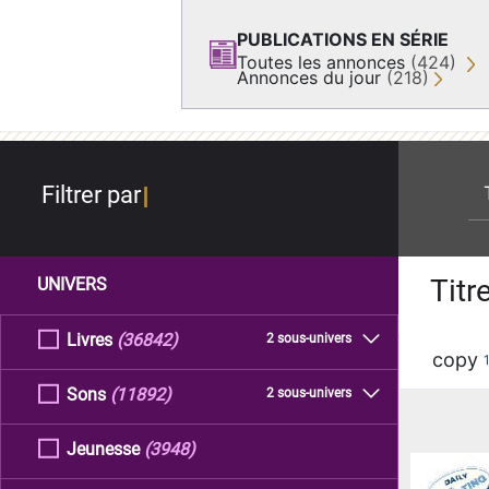
PUBLICATIONS EN SÉRIE
Toutes les annonces
(424)
Annonces du jour
(218)
re
Filtrer par
Titr
UNIVERS
Livres
(36842)
2 sous-univers
copy
Sons
(11892)
2 sous-univers
Jeunesse
(3948)