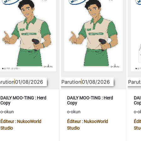
rution
01/08/2026
Parution
01/08/2026
Parut
DAILY MOO-TING : Herd
DAILY MOO-TING : Herd
DAI
Copy
Copy
Co
o-okun
o-okun
o-o
Éditeur : NukooWorld
Éditeur : NukooWorld
Édi
Studio
Studio
Stu