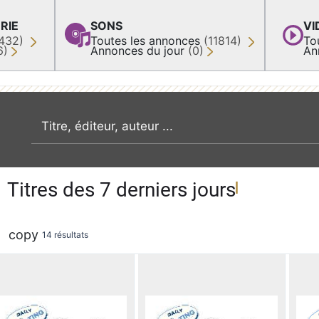
RIE
SONS
VI
432)
Toutes les annonces
(11814)
To
6)
Annonces du jour
(0)
An
recherche par mot clé
Titres des 7 derniers jours
copy
14 résultats