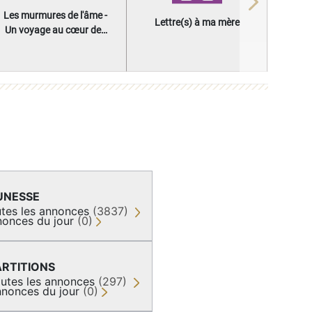
Next
Les murmures de l'âme -
Lettre(s) à ma mère
Un voyage au cœur des
questions qui façonnent
une vie
UNESSE
tes les annonces
(3837)
onces du jour
(0)
ARTITIONS
utes les annonces
(297)
nonces du jour
(0)