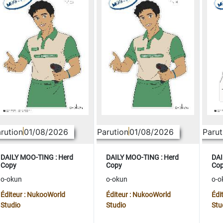
rution
01/08/2026
Parution
01/08/2026
Parut
DAILY MOO-TING : Herd
DAILY MOO-TING : Herd
DAI
Copy
Copy
Co
o-okun
o-okun
o-o
Éditeur : NukooWorld
Éditeur : NukooWorld
Édi
Studio
Studio
Stu