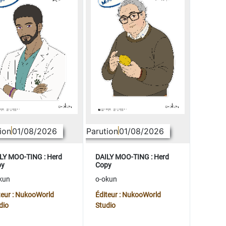
ion
01/08/2026
Parution
01/08/2026
LY MOO-TING : Herd
DAILY MOO-TING : Herd
py
Copy
kun
o-okun
teur : NukooWorld
Éditeur : NukooWorld
dio
Studio