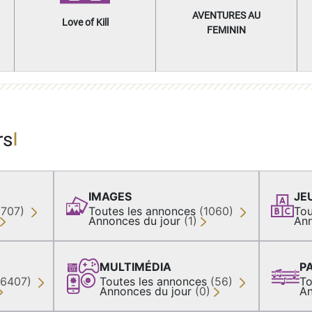
AVENTURES AU
Love of Kill
FEMININ
rs
IMAGES
JE
(707)
Toutes les annonces
(1060)
Tou
Annonces du jour
(1)
Ann
MULTIMÉDIA
P
36407)
Toutes les annonces
(56)
To
Annonces du jour
(0)
An