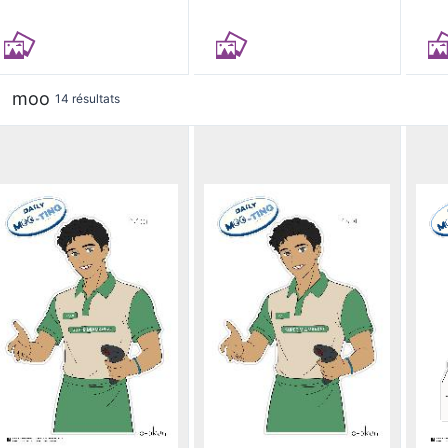
moo
14 résultats