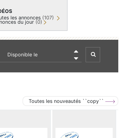
DÉOS
utes les annonces
(107)
nonces du jour
(0)
recherche par date

Toutes les nouveautés ``copy``