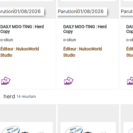
rution
01/08/2026
Parution
01/08/2026
Parut
DAILY MOO-TING : Herd
DAILY MOO-TING : Herd
DAI
Copy
Copy
Co
o-okun
o-okun
o-o
Éditeur : NukooWorld
Éditeur : NukooWorld
Édi
Studio
Studio
Stu
herd
14 résultats