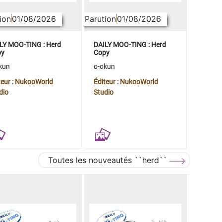
ion
01/08/2026
Parution
01/08/2026
LY MOO-TING : Herd
DAILY MOO-TING : Herd
py
Copy
kun
o-okun
teur : NukooWorld
Éditeur : NukooWorld
dio
Studio
Toutes les nouveautés ``herd``