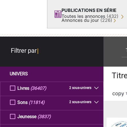
PUBLICATIONS EN SÉRIE
Toutes les annonces
(432)
Annonces du jour
(226)
re
Filtrer par
Titr
UNIVERS
Livres
(36407)
2 sous-univers
copy
Sons
(11814)
2 sous-univers
Jeunesse
(3837)