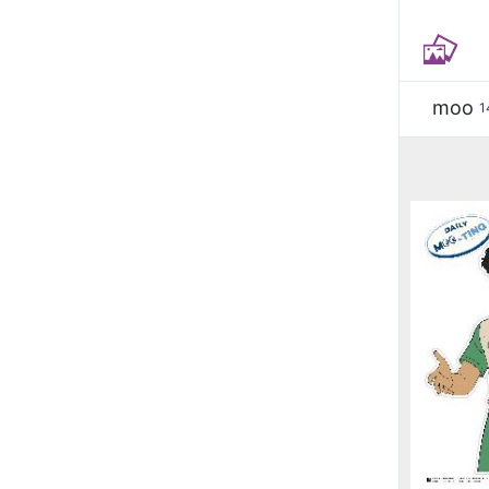
moo
1