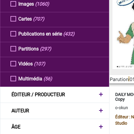
Images
(1060)
Cartes
(707)
Publications en série
(432)
Partitions
(297)
Vidéos
(107)
Multimédia
(56)
Parution
0
ÉDITEUR / PRODUCTEUR
DAILY MOO
Copy
o-okun
AUTEUR
Éditeur :
Studio
ÂGE