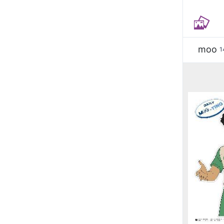
moo
1