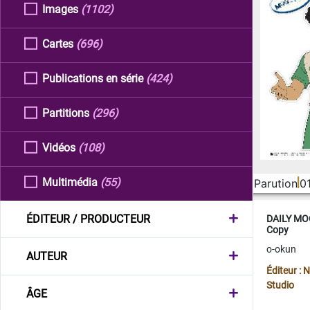
Images
(1102)
Cartes
(696)
Publications en série
(424)
Partitions
(296)
Vidéos
(108)
Multimédia
(55)
Parution
0
ÉDITEUR / PRODUCTEUR
DAILY MOO
Copy
o-okun
AUTEUR
Éditeur :
Studio
ÂGE