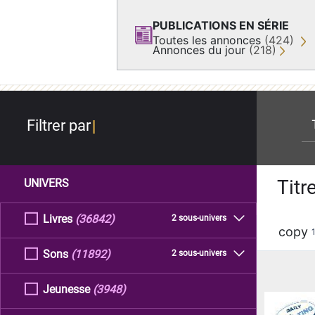
PUBLICATIONS EN SÉRIE
Toutes les annonces
(424)
Annonces du jour
(218)
re
Filtrer par
Titr
UNIVERS
Livres
(36842)
2 sous-univers
copy
Sons
(11892)
2 sous-univers
Jeunesse
(3948)