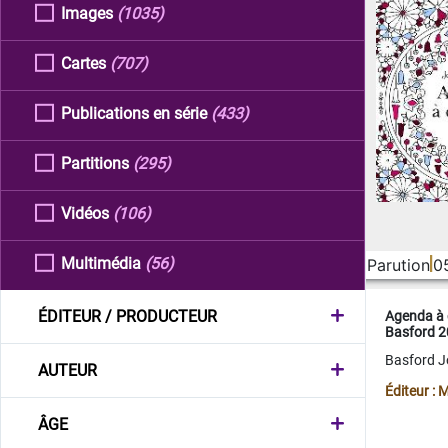
Images
(1035)
Cartes
(707)
Publications en série
(433)
Partitions
(295)
Vidéos
(106)
Multimédia
(56)
Parution
0
ÉDITEUR / PRODUCTEUR
Agenda à 
Basford 
Basford 
AUTEUR
Éditeur :
ÂGE