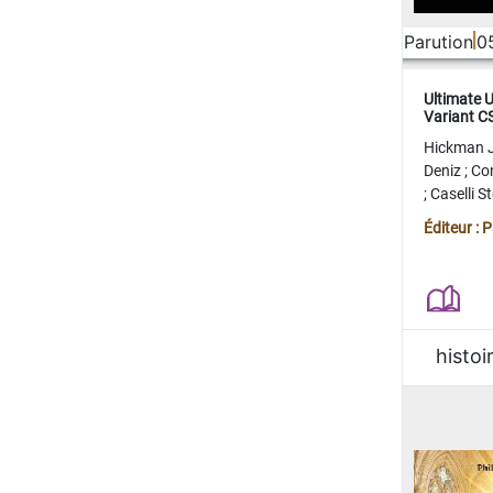
Parution
0
Ultimate 
Variant 
FERME
Hickman 
Deniz
;
Co
;
Caselli 
Juan
;
Mo
Éditeur : 
histoi