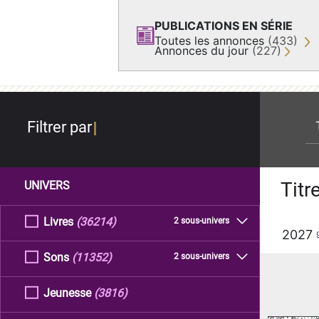
PUBLICATIONS EN SÉRIE
Toutes les annonces
(433)
Annonces du jour
(227)
re
Filtrer par
Titr
UNIVERS
Livres
(36214)
2 sous-univers
2027
Sons
(11352)
2 sous-univers
Jeunesse
(3816)