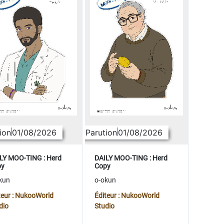
ion
01/08/2026
Parution
01/08/2026
LY MOO-TING : Herd
DAILY MOO-TING : Herd
py
Copy
kun
o-okun
teur : NukooWorld
Éditeur : NukooWorld
dio
Studio