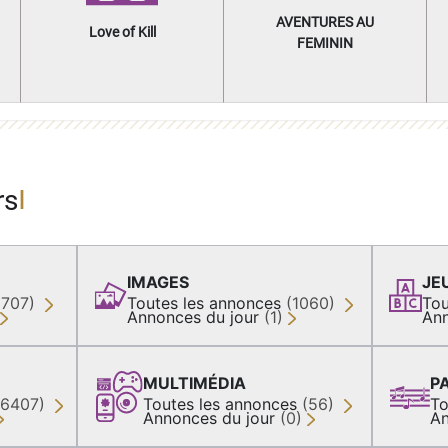
AVENTURES AU
Love of Kill
FEMININ
rs
IMAGES
JE
(707)
Toutes les annonces
(1060)
Tou
Annonces du jour
(1)
Ann
MULTIMÉDIA
P
36407)
Toutes les annonces
(56)
To
Annonces du jour
(0)
An