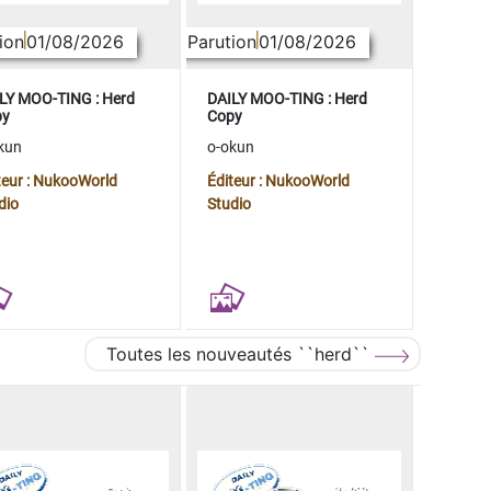
ion
01/08/2026
Parution
01/08/2026
LY MOO-TING : Herd
DAILY MOO-TING : Herd
py
Copy
kun
o-okun
teur : NukooWorld
Éditeur : NukooWorld
dio
Studio
Toutes les nouveautés ``herd``