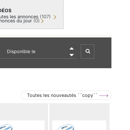
DÉOS
utes les annonces
(107)
nonces du jour
(0)
recherche par date

Toutes les nouveautés ``copy``