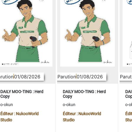
rution
01/08/2026
Parution
01/08/2026
Parut
DAILY MOO-TING : Herd
DAILY MOO-TING : Herd
DAI
Copy
Copy
Co
o-okun
o-okun
o-o
Éditeur : NukooWorld
Éditeur : NukooWorld
Édi
Studio
Studio
Stu