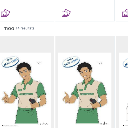
moo
14 résultats