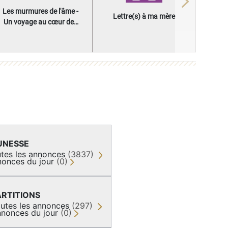
Next
Les murmures de l'âme -
Lettre(s) à ma mère
Un voyage au cœur des
questions qui façonnent
une vie
UNESSE
tes les annonces
(3837)
onces du jour
(0)
ARTITIONS
utes les annonces
(297)
nonces du jour
(0)