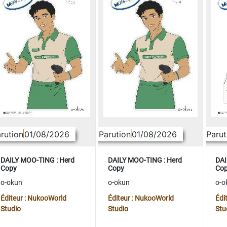
rution
01/08/2026
Parution
01/08/2026
Parut
DAILY MOO-TING : Herd
DAILY MOO-TING : Herd
DAI
Copy
Copy
Co
o-okun
o-okun
o-o
Éditeur : NukooWorld
Éditeur : NukooWorld
Édi
Studio
Studio
Stu