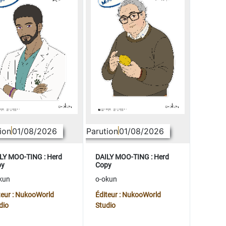
ion
01/08/2026
Parution
01/08/2026
LY MOO-TING : Herd
DAILY MOO-TING : Herd
py
Copy
kun
o-okun
teur : NukooWorld
Éditeur : NukooWorld
dio
Studio