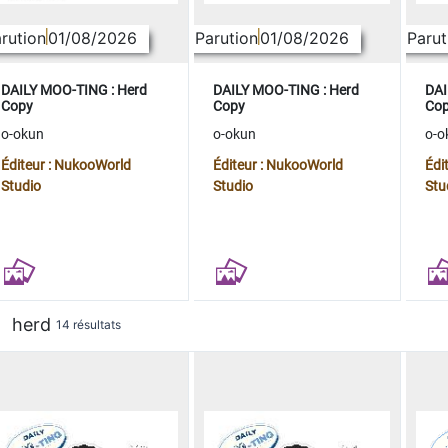
rution
01/08/2026
Parution
01/08/2026
Parut
DAILY MOO-TING : Herd
DAILY MOO-TING : Herd
DAI
Copy
Copy
Co
o-okun
o-okun
o-o
Éditeur : NukooWorld
Éditeur : NukooWorld
Édi
Studio
Studio
Stu
herd
14 résultats