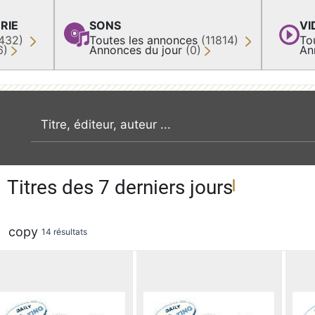
RIE
SONS
VI
432)
Toutes les annonces
(11814)
To
6)
Annonces du jour
(0)
An
recherche par mot clé
Titres des 7 derniers jours
copy
14 résultats