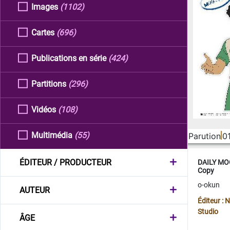
Images
(1102)
Cartes
(696)
Publications en série
(424)
Partitions
(296)
Vidéos
(108)
Multimédia
(55)
Parution
0
ÉDITEUR / PRODUCTEUR
DAILY MOO
Copy
o-okun
AUTEUR
Éditeur :
Studio
ÂGE