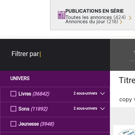
PUBLICATIONS EN SÉRIE
Toutes les annonces
(424)
Annonces du jour
(218)
re
Filtrer par
Titr
UNIVERS
Livres
(36842)
2 sous-univers
copy
Sons
(11892)
2 sous-univers
Jeunesse
(3948)