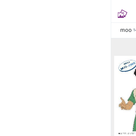
moo
1