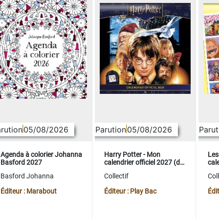
rution
05/08/2026
Parution
05/08/2026
Parut
Agenda à colorier Johanna
Harry Potter - Mon
Les
Basford 2027
calendrier officiel 2027 (de
cale
sept. 2026 à déc. 2027)
sep
Basford Johanna
Collectif
Coll
Éditeur : Marabout
Éditeur : Play Bac
Édi