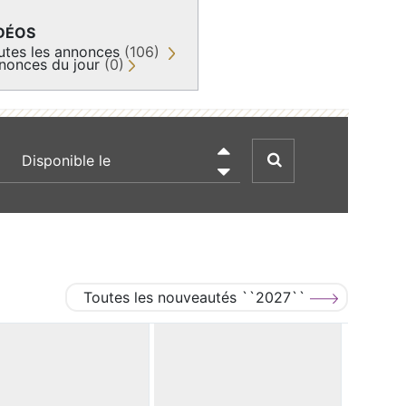
DÉOS
utes les annonces
(106)
nonces du jour
(0)
recherche par date

Toutes les nouveautés ``2027``