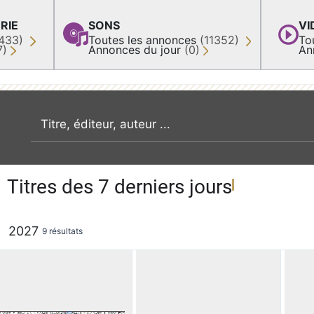
RIE
SONS
VI
433)
Toutes les annonces
(11352)
To
7)
Annonces du jour
(0)
An
recherche par mot clé
Titres des 7 derniers jours
2027
9 résultats