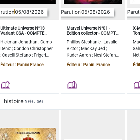
rution
05/08/2026
Parution
05/08/2026
Parut
Ultimate Universe N°13
Marvel Universe N°01 -
X-M
Variant CSA - COMPTE
Edition collector - COMPTE
Tom
FERME
FERME
col
Hickman Jonathan
;
Camp
Phillips Stephanie
;
Lavalle
Ma
Deniz
;
Condon Christopher
Victor
;
MacKay Jed
;
Sal
;
Caselli Stefano
;
Frigeri
Kuder Aaron
;
Nesi Stefano
Ne
Juan
;
Momoko Peach
;
Lopez Alvaro
Ste
Éditeur : Panini France
Éditeur : Panini France
Édi
histoire
9 résultats