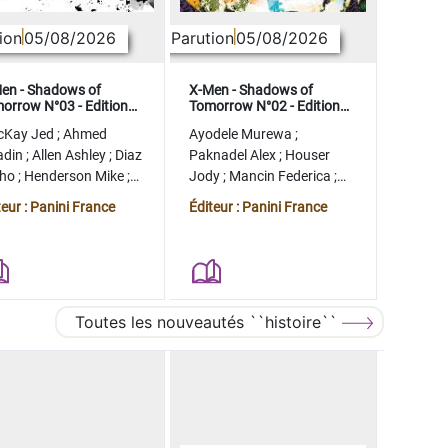
ion
05/08/2026
Parution
05/08/2026
en - Shadows of
X-Men - Shadows of
orrow N°03 - Edition
Tomorrow N°02 - Edition
lector - COMPTE FERME
collector - COMPTE FERME
cKay Jed
;
Ahmed
Ayodele Murewa
;
adin
;
Allen Ashley
;
Diaz
Paknadel Alex
;
Houser
tho
;
Henderson Mike
;
Jody
;
Mancin Federica
;
gman Ryan
Antonio Roge
;
Camagni
teur : Panini France
Éditeur : Panini France
Jacopo
Toutes les nouveautés ``histoire``