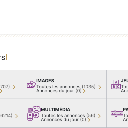
rs
IMAGES
JE
(707)
Toutes les annonces
(1035)
Tou
Annonces du jour
(0)
An
MULTIMÉDIA
P
36214)
Toutes les annonces
(56)
To
Annonces du jour
(0)
An