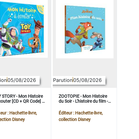
ion
05/08/2026
Parution
05/08/2026
 STORY - Mon Histoire
ZOOTOPIE - Mon Histoire
couter [CD + QR Code] -
du Soir - L'histoire du film -
ney Pixar
Disney
eur : Hachette-livre,
Éditeur : Hachette-livre,
lection Disney
collection Disney