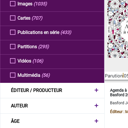
Images
(1035)
Cartes
(707)
Publications en série
(433)
Partitions
(295)
Vidéos
(106)
Multimédia
(56)
Parution
0
ÉDITEUR / PRODUCTEUR
Agenda à 
Basford 
Basford 
AUTEUR
Éditeur :
ÂGE