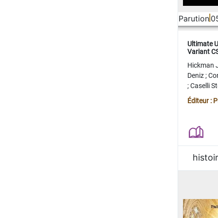
Parution
0
Ultimate 
Variant 
FERME
Hickman 
Deniz
;
Co
;
Caselli 
Juan
;
Mo
Éditeur : 
histoi