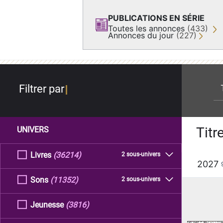
PUBLICATIONS EN SÉRIE
Toutes les annonces
(433)
Annonces du jour
(227)
re
Filtrer par
Titr
UNIVERS
Livres
(36214)
2 sous-univers
2027
Sons
(11352)
2 sous-univers
Jeunesse
(3816)