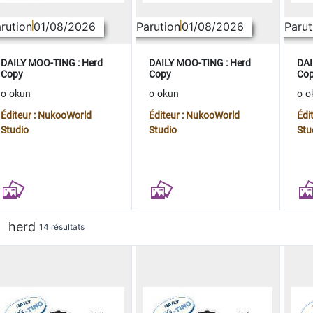
rution
01/08/2026
Parution
01/08/2026
Parut
DAILY MOO-TING : Herd
DAILY MOO-TING : Herd
DAI
Copy
Copy
Co
o-okun
o-okun
o-o
Éditeur : NukooWorld
Éditeur : NukooWorld
Édi
Studio
Studio
Stu
herd
14 résultats