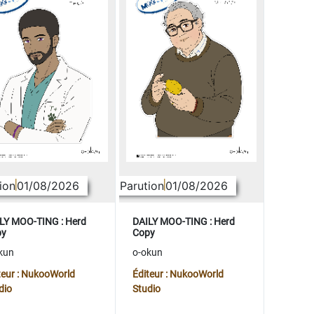
ion
01/08/2026
Parution
01/08/2026
LY MOO-TING : Herd
DAILY MOO-TING : Herd
py
Copy
kun
o-okun
teur : NukooWorld
Éditeur : NukooWorld
dio
Studio