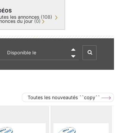
DÉOS
utes les annonces
(108)
nonces du jour
(0)
recherche par date

Toutes les nouveautés ``copy``