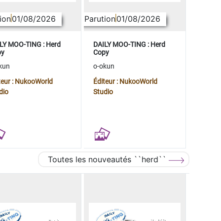
ion
01/08/2026
Parution
01/08/2026
LY MOO-TING : Herd
DAILY MOO-TING : Herd
py
Copy
kun
o-okun
teur : NukooWorld
Éditeur : NukooWorld
dio
Studio
Toutes les nouveautés ``herd``