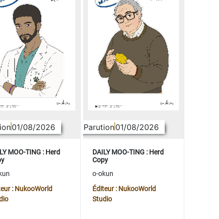
ion
01/08/2026
Parution
01/08/2026
LY MOO-TING : Herd
DAILY MOO-TING : Herd
py
Copy
kun
o-okun
teur : NukooWorld
Éditeur : NukooWorld
dio
Studio