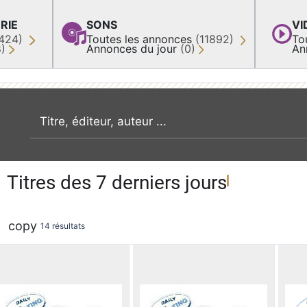
RIE
SONS
VI
424)
Toutes les annonces
(11892)
To
8)
Annonces du jour
(0)
An
recherche par mot clé
Titres des 7 derniers jours
copy
14 résultats