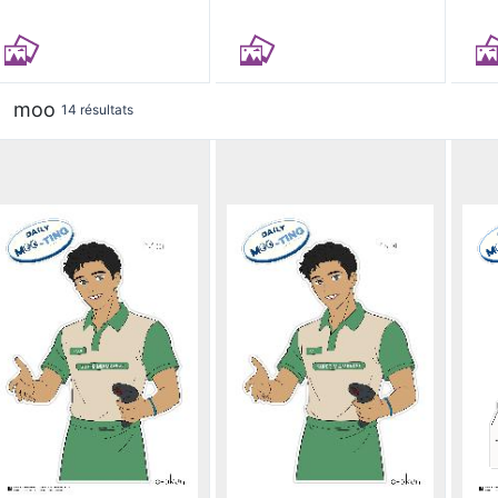
moo
14 résultats