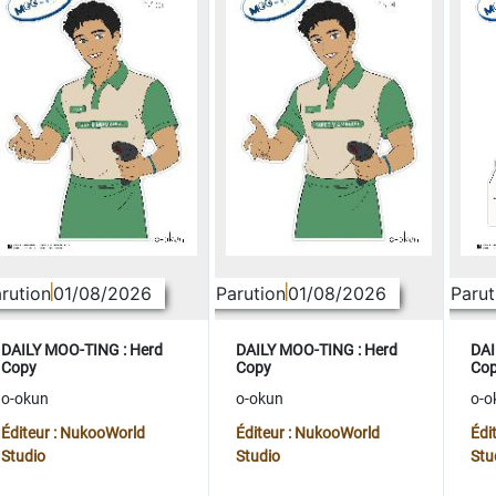
rution
01/08/2026
Parution
01/08/2026
Parut
DAILY MOO-TING : Herd
DAILY MOO-TING : Herd
DAI
Copy
Copy
Co
o-okun
o-okun
o-o
Éditeur : NukooWorld
Éditeur : NukooWorld
Édi
Studio
Studio
Stu