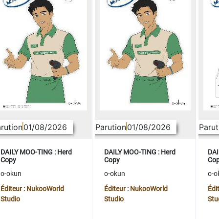
rution
01/08/2026
Parution
01/08/2026
Parut
DAILY MOO-TING : Herd
DAILY MOO-TING : Herd
DAI
Copy
Copy
Co
o-okun
o-okun
o-o
Éditeur : NukooWorld
Éditeur : NukooWorld
Édi
Studio
Studio
Stu