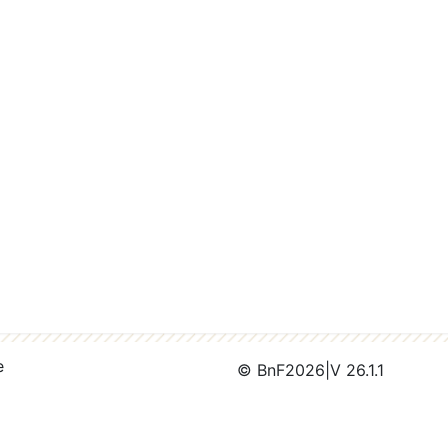
e
© BnF
2026
|
V 26.1.1