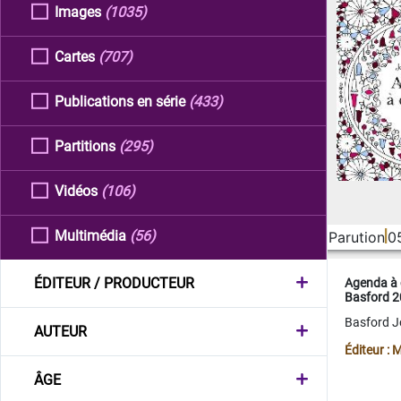
Images
(1035)
Cartes
(707)
Publications en série
(433)
Partitions
(295)
Vidéos
(106)
Multimédia
(56)
Parution
0
ÉDITEUR / PRODUCTEUR
Agenda à 
Basford 
Basford 
AUTEUR
Éditeur :
ÂGE