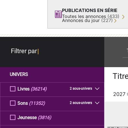
PUBLICATIONS EN SÉRIE
Toutes les annonces
(433)
Annonces du jour
(227)
re
Filtrer par
Titr
UNIVERS
Livres
(36214)
2 sous-univers
2027
Sons
(11352)
2 sous-univers
Jeunesse
(3816)