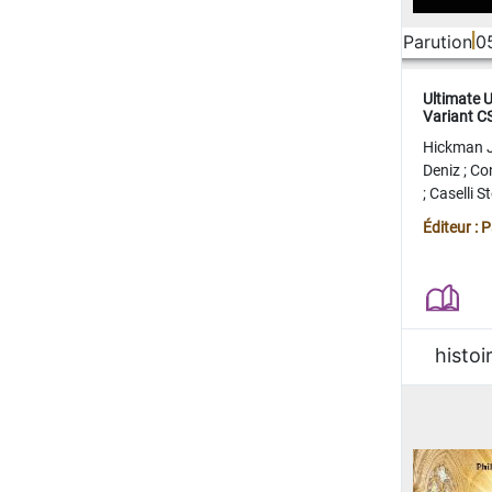
Parution
0
Ultimate 
Variant 
FERME
Hickman 
Deniz
;
Co
;
Caselli 
Juan
;
Mo
Éditeur : 
histoi