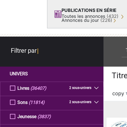
PUBLICATIONS EN SÉRIE
Toutes les annonces
(432)
Annonces du jour
(226)
re
Filtrer par
Titr
UNIVERS
Livres
(36407)
2 sous-univers
copy
Sons
(11814)
2 sous-univers
Jeunesse
(3837)