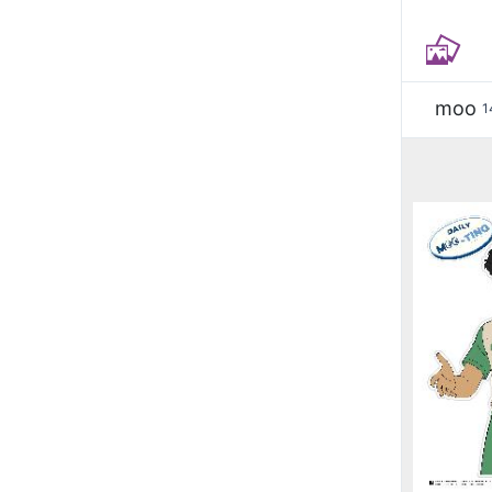
moo
1