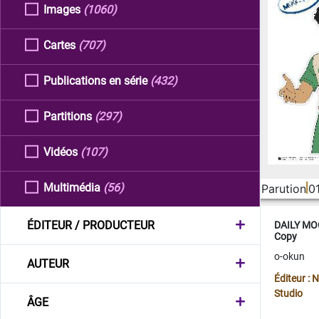
Images
(1060)
Cartes
(707)
Publications en série
(432)
Partitions
(297)
Vidéos
(107)
Multimédia
(56)
Parution
0
ÉDITEUR / PRODUCTEUR
DAILY MOO
Copy
o-okun
AUTEUR
Éditeur :
Studio
ÂGE