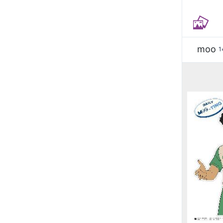
moo
1