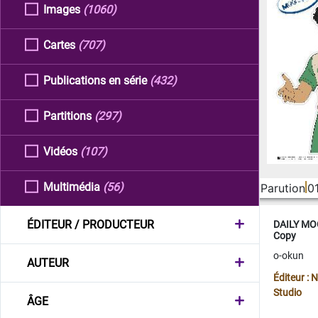
Images
(1060)
Cartes
(707)
Publications en série
(432)
Partitions
(297)
Vidéos
(107)
Multimédia
(56)
Parution
0
ÉDITEUR / PRODUCTEUR
DAILY MOO
Copy
o-okun
AUTEUR
Éditeur :
Studio
ÂGE