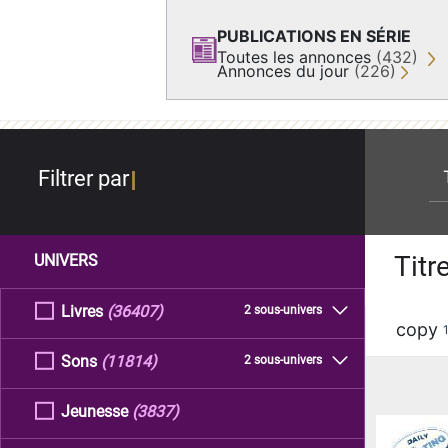
PUBLICATIONS EN SÉRIE
Toutes les annonces
(432)
Annonces du jour
(226)
re
Filtrer par
Titr
UNIVERS
Livres
(36407)
2 sous-univers
copy
Sons
(11814)
2 sous-univers
Jeunesse
(3837)