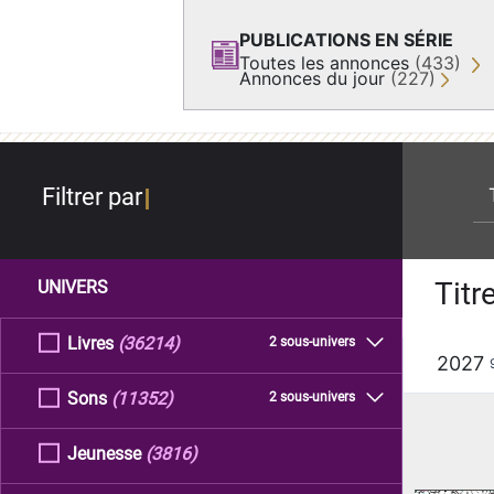
PUBLICATIONS EN SÉRIE
Toutes les annonces
(433)
Annonces du jour
(227)
re
Filtrer par
Titr
UNIVERS
Livres
(36214)
2 sous-univers
2027
Sons
(11352)
2 sous-univers
Jeunesse
(3816)