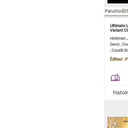
Parution
0
Ultimate 
Variant 
FERME
Hickman 
Deniz
;
Co
;
Caselli 
Juan
;
Mo
Éditeur : 
histoi