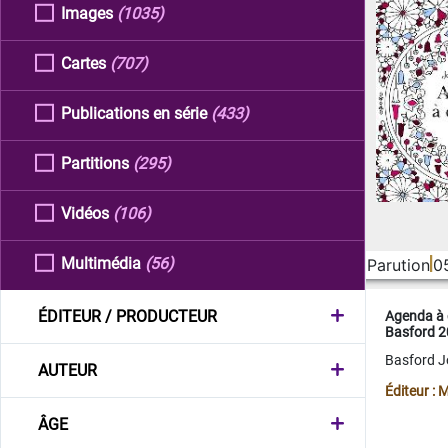
Images
(1035)
Cartes
(707)
Publications en série
(433)
Partitions
(295)
Vidéos
(106)
Multimédia
(56)
Parution
0
ÉDITEUR / PRODUCTEUR
Agenda à 
Basford 
Basford 
AUTEUR
Éditeur :
ÂGE