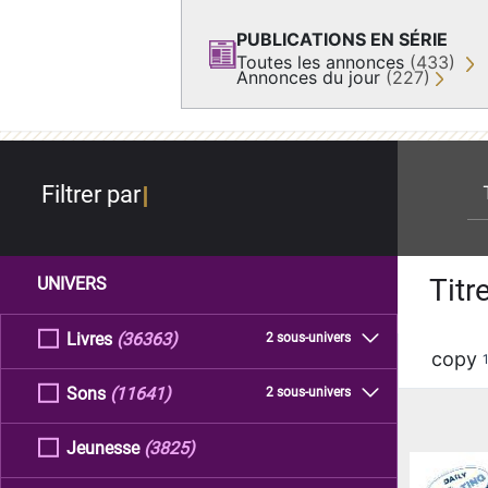
PUBLICATIONS EN SÉRIE
Toutes les annonces
(433)
Annonces du jour
(227)
re
Filtrer par
Titr
UNIVERS
Livres
(36363)
2 sous-univers
copy
Sons
(11641)
2 sous-univers
Jeunesse
(3825)