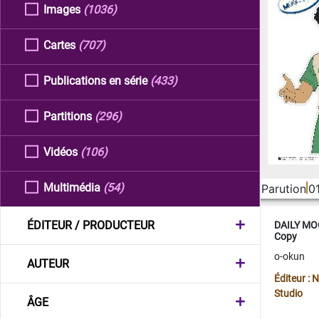
Images
(1036)
Cartes
(707)
Publications en série
(433)
Partitions
(296)
Vidéos
(106)
Multimédia
(54)
Parution
0
ÉDITEUR / PRODUCTEUR
DAILY MOO
Copy
o-okun
AUTEUR
Éditeur :
Studio
ÂGE