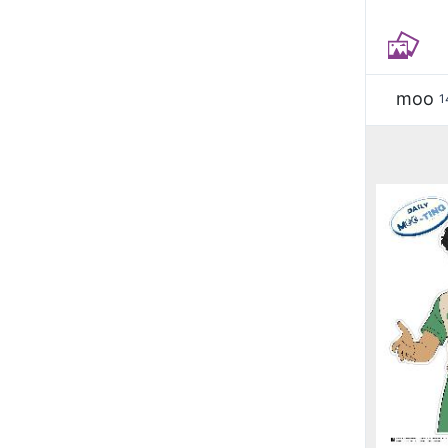
moo
1