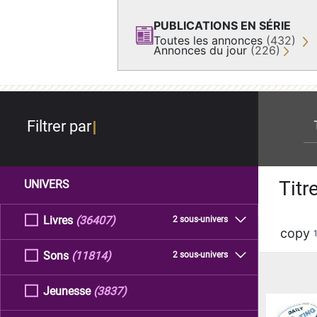
PUBLICATIONS EN SÉRIE
Toutes les annonces
(432)
Annonces du jour
(226)
re
Filtrer par
Titr
UNIVERS
Livres
(36407)
2 sous-univers
copy
Sons
(11814)
2 sous-univers
Jeunesse
(3837)