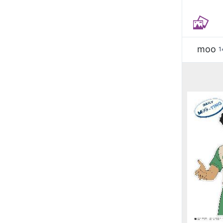
moo
1