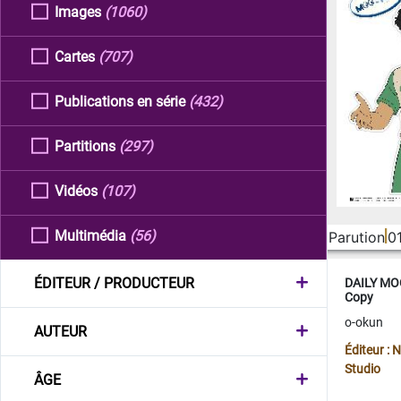
Images
(1060)
Cartes
(707)
Publications en série
(432)
Partitions
(297)
Vidéos
(107)
Multimédia
(56)
Parution
0
ÉDITEUR / PRODUCTEUR
DAILY MOO
Copy
o-okun
AUTEUR
Éditeur :
Studio
ÂGE