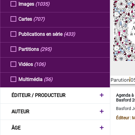
Images
(1035)
Cartes
(707)
Publications en série
(433)
Partitions
(295)
Vidéos
(106)
Multimédia
(56)
Parution
0
ÉDITEUR / PRODUCTEUR
Agenda à 
Basford 
Basford 
AUTEUR
Éditeur :
ÂGE