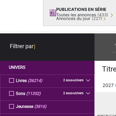
PUBLICATIONS EN SÉRIE
Toutes les annonces
(433)
Annonces du jour
(227)
re
Filtrer par
Titr
UNIVERS
Livres
(36214)
2 sous-univers
2027
Sons
(11352)
2 sous-univers
Jeunesse
(3816)