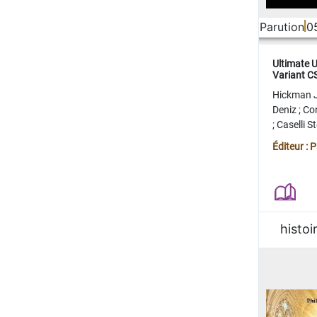
Parution
0
Ultimate 
Variant 
FERME
Hickman 
Deniz
;
Co
;
Caselli 
Juan
;
Mo
Éditeur : 
histoi