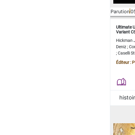
Parution
0
Ultimate 
Variant 
FERME
Hickman 
Deniz
;
Co
;
Caselli 
Juan
;
Mo
Éditeur : 
histoi