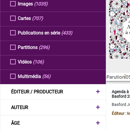
Images
(1035)
Cartes
(707)
Publications en série
(433)
Partitions
(296)
Vidéos
(106)
Multimédia
(56)
Parution
0
ÉDITEUR / PRODUCTEUR
Agenda à 
Basford 
Basford 
AUTEUR
Éditeur :
ÂGE