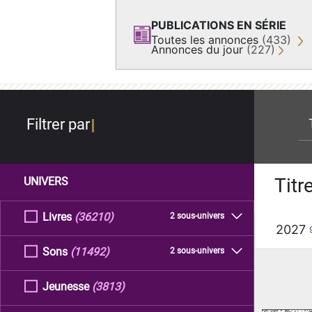
PUBLICATIONS EN SÉRIE
Toutes les annonces
(433)
Annonces du jour
(227)
re
Filtrer par
Titr
UNIVERS
Livres
(36210)
2 sous-univers
2027
Sons
(11492)
2 sous-univers
Jeunesse
(3813)