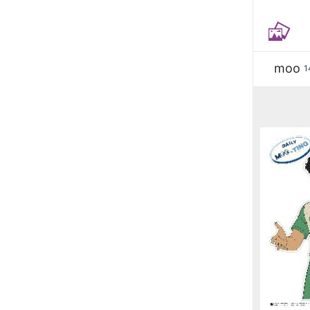
moo
1