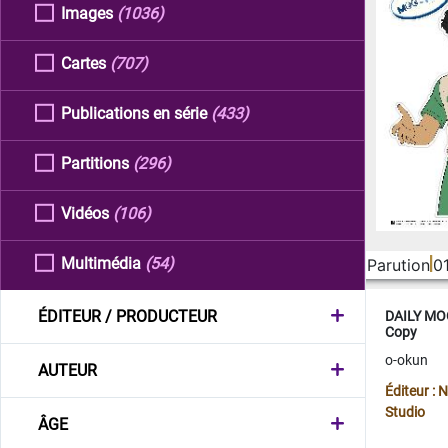
Images
(1036)
Cartes
(707)
Publications en série
(433)
Partitions
(296)
Vidéos
(106)
Multimédia
(54)
Parution
0
ÉDITEUR / PRODUCTEUR
DAILY MOO
Copy
o-okun
AUTEUR
Éditeur :
Studio
ÂGE