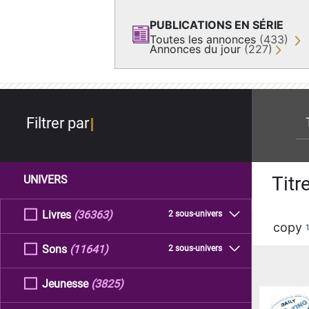
PUBLICATIONS EN SÉRIE
Toutes les annonces
(433)
Annonces du jour
(227)
re
Filtrer par
Titr
UNIVERS
Livres
(36363)
2 sous-univers
copy
Sons
(11641)
2 sous-univers
Jeunesse
(3825)