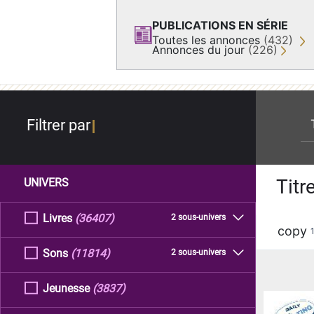
PUBLICATIONS EN SÉRIE
Toutes les annonces
(432)
Annonces du jour
(226)
re
Filtrer par
Titr
UNIVERS
Livres
(36407)
2 sous-univers
copy
Sons
(11814)
2 sous-univers
Jeunesse
(3837)