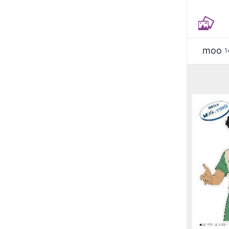
moo
1