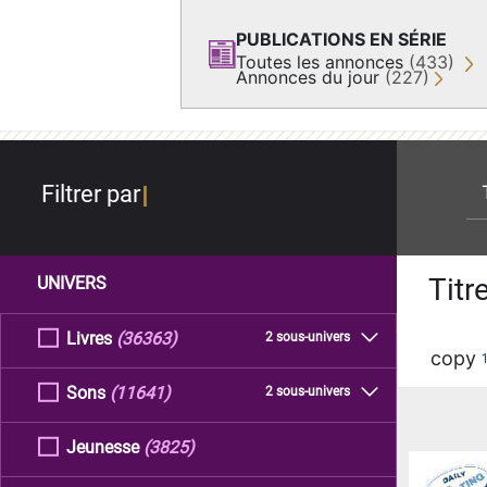
PUBLICATIONS EN SÉRIE
Toutes les annonces
(433)
Annonces du jour
(227)
re
Filtrer par
Titr
UNIVERS
Livres
(36363)
2 sous-univers
copy
Sons
(11641)
2 sous-univers
Jeunesse
(3825)