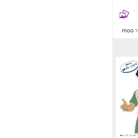
moo
1