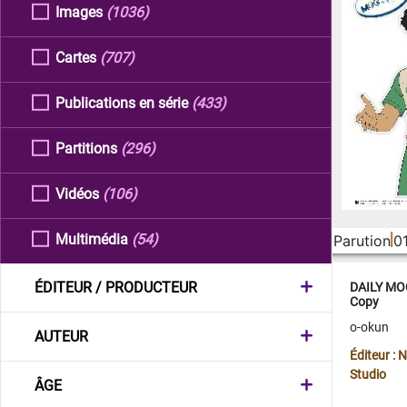
Images
(1036)
Cartes
(707)
Publications en série
(433)
Partitions
(296)
Vidéos
(106)
Multimédia
(54)
Parution
0
ÉDITEUR / PRODUCTEUR
DAILY MOO
Copy
o-okun
AUTEUR
Éditeur :
Studio
ÂGE