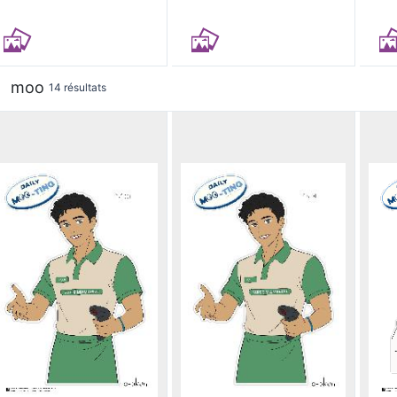
moo
14 résultats