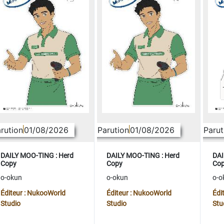
rution
01/08/2026
Parution
01/08/2026
Parut
DAILY MOO-TING : Herd
DAILY MOO-TING : Herd
DAI
Copy
Copy
Co
o-okun
o-okun
o-o
Éditeur : NukooWorld
Éditeur : NukooWorld
Édi
Studio
Studio
Stu