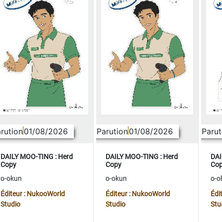
rution
01/08/2026
Parution
01/08/2026
Parut
DAILY MOO-TING : Herd
DAILY MOO-TING : Herd
DAI
Copy
Copy
Co
o-okun
o-okun
o-o
Éditeur : NukooWorld
Éditeur : NukooWorld
Édi
Studio
Studio
Stu