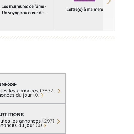
Next
Les murmures de l'âme -
Lettre(s) à ma mère
Un voyage au cœur des
questions qui façonnent
une vie
UNESSE
tes les annonces
(3837)
onces du jour
(0)
ARTITIONS
utes les annonces
(297)
nonces du jour
(0)