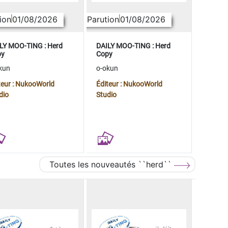
ion
01/08/2026
Parution
01/08/2026
LY MOO-TING : Herd
DAILY MOO-TING : Herd
py
Copy
kun
o-okun
teur : NukooWorld
Éditeur : NukooWorld
dio
Studio
Toutes les nouveautés ``herd``