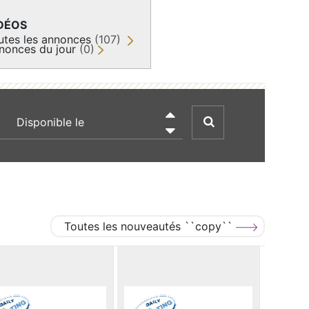
DÉOS
utes les annonces
(107)
nonces du jour
(0)
recherche par date

Toutes les nouveautés ``copy``