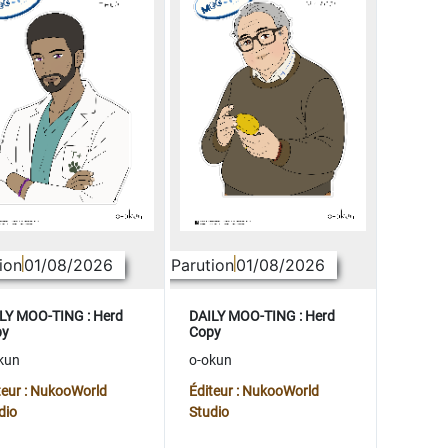
ion
01/08/2026
Parution
01/08/2026
LY MOO-TING : Herd
DAILY MOO-TING : Herd
py
Copy
kun
o-okun
teur : NukooWorld
Éditeur : NukooWorld
dio
Studio