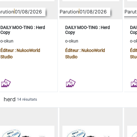
rution
01/08/2026
Parution
01/08/2026
Parut
DAILY MOO-TING : Herd
DAILY MOO-TING : Herd
DAI
Copy
Copy
Co
o-okun
o-okun
o-o
Éditeur : NukooWorld
Éditeur : NukooWorld
Édi
Studio
Studio
Stu
herd
14 résultats