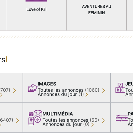
AVENTURES AU
Love of Kill
FEMININ
rs
IMAGES
JE
(707)
Toutes les annonces
(1060)
Tou
Annonces du jour
(1)
Ann
MULTIMÉDIA
P
36407)
Toutes les annonces
(56)
To
Annonces du jour
(0)
An