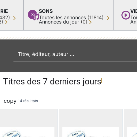
RIE
SONS
VI
432)
Toutes les annonces
(11814)
To
6)
Annonces du jour
(0)
An
recherche par mot clé
Titres des 7 derniers jours
copy
14 résultats