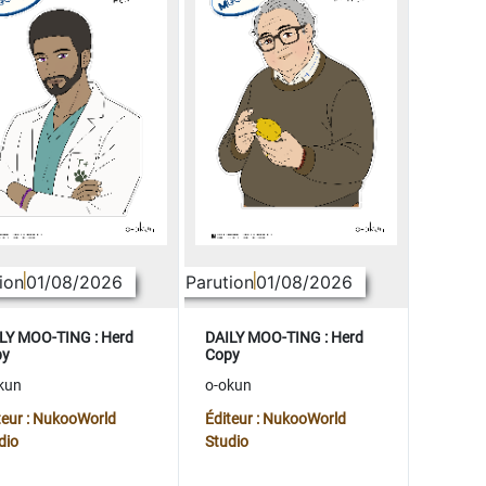
ion
01/08/2026
Parution
01/08/2026
LY MOO-TING : Herd
DAILY MOO-TING : Herd
py
Copy
kun
o-okun
teur : NukooWorld
Éditeur : NukooWorld
dio
Studio