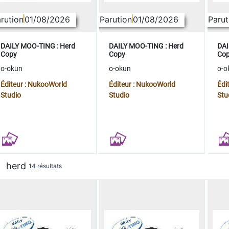
rution
01/08/2026
Parution
01/08/2026
Parut
DAILY MOO-TING : Herd
DAILY MOO-TING : Herd
DAI
Copy
Copy
Co
o-okun
o-okun
o-o
Éditeur : NukooWorld
Éditeur : NukooWorld
Édi
Studio
Studio
Stu
herd
14 résultats