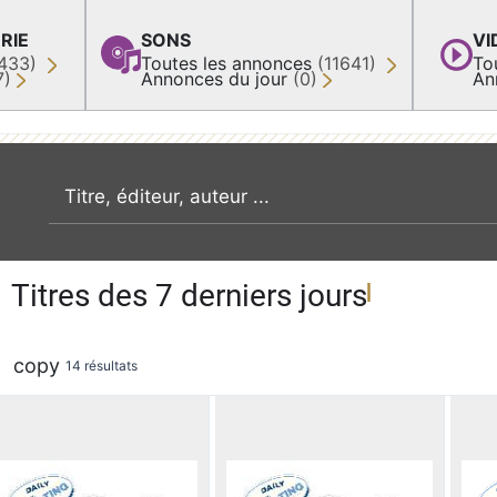
RIE
SONS
VI
433)
Toutes les annonces
(11641)
To
7)
Annonces du jour
(0)
An
recherche par mot clé
Titres des 7 derniers jours
copy
14 résultats