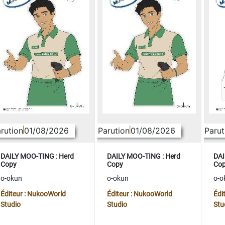
rution
01/08/2026
Parution
01/08/2026
Parut
DAILY MOO-TING : Herd
DAILY MOO-TING : Herd
DAI
Copy
Copy
Co
o-okun
o-okun
o-o
Éditeur : NukooWorld
Éditeur : NukooWorld
Édi
Studio
Studio
Stu