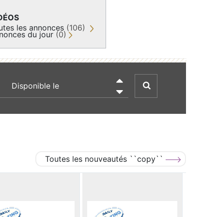
DÉOS
utes les annonces
(106)
nonces du jour
(0)
recherche par date

Toutes les nouveautés ``copy``