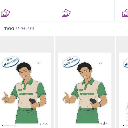
moo
14 résultats