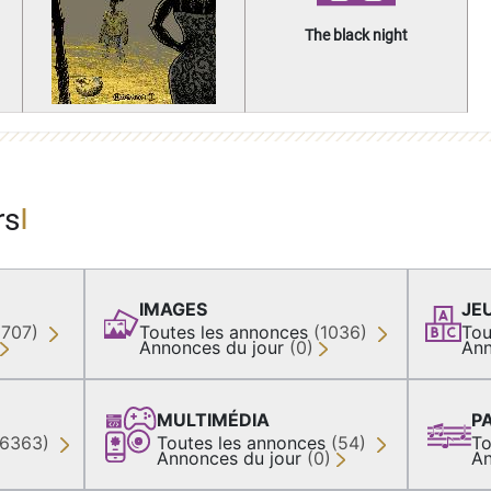
The black night
rs
IMAGES
JE
(707)
Toutes les annonces
(1036)
Tou
Annonces du jour
(0)
Ann
MULTIMÉDIA
P
36363)
Toutes les annonces
(54)
To
Annonces du jour
(0)
An