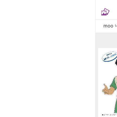
moo
1