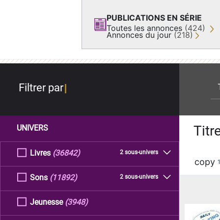
PUBLICATIONS EN SÉRIE
Toutes les annonces
(424)
Annonces du jour
(218)
re
Filtrer par
Titr
UNIVERS
Livres
(36842)
2 sous-univers
copy
Sons
(11892)
2 sous-univers
Jeunesse
(3948)