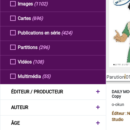
Images
(1102)
Cartes
(696)
Publications en série
(424)
Partitions
(296)
Vidéos
(108)
Multimédia
(55)
Parution
0
ÉDITEUR / PRODUCTEUR
DAILY MOO
Copy
o-okun
AUTEUR
Éditeur :
Studio
ÂGE