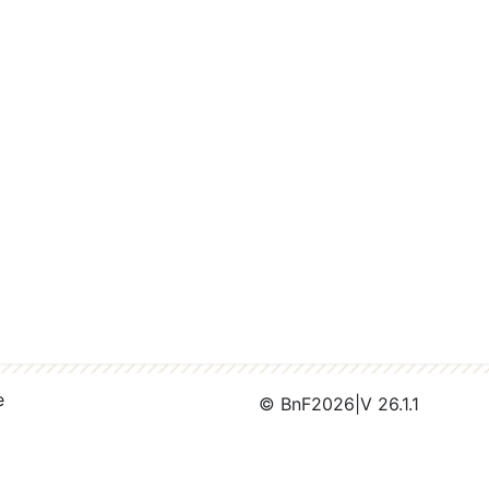
e
© BnF
2026
|
V 26.1.1