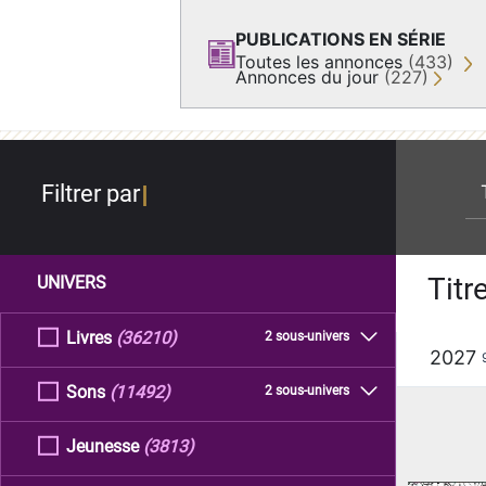
PUBLICATIONS EN SÉRIE
Toutes les annonces
(433)
Annonces du jour
(227)
re
Filtrer par
Titr
UNIVERS
Livres
(36210)
2 sous-univers
2027
Sons
(11492)
2 sous-univers
Jeunesse
(3813)