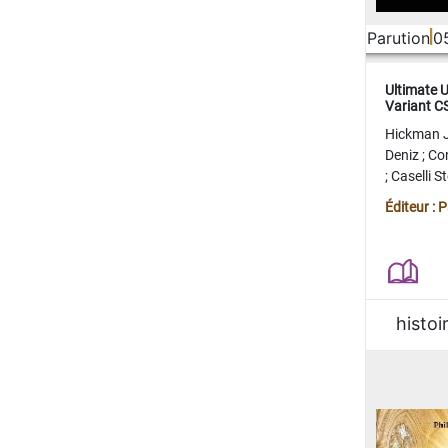
Parution
0
Ultimate 
Variant 
FERME
Hickman 
Deniz
;
Co
;
Caselli 
Juan
;
Mo
Éditeur : 
histoi