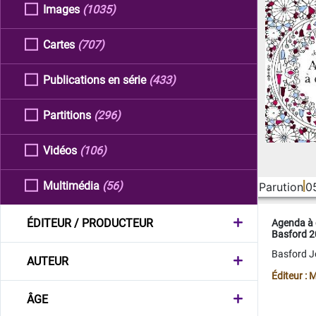
Images
(1035)
Cartes
(707)
Publications en série
(433)
Partitions
(296)
Vidéos
(106)
Multimédia
(56)
Parution
0
ÉDITEUR / PRODUCTEUR
Agenda à 
Basford 
Basford 
AUTEUR
Éditeur :
ÂGE