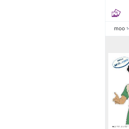
moo
1