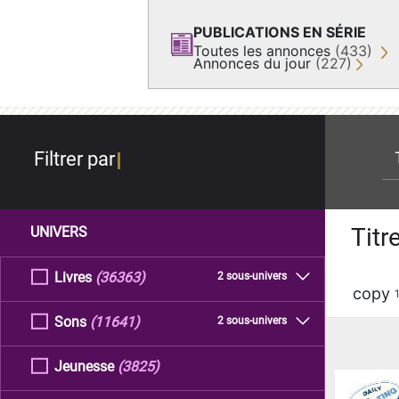
PUBLICATIONS EN SÉRIE
Toutes les annonces
(433)
Annonces du jour
(227)
re
Filtrer par
Titr
UNIVERS
Livres
(36363)
2 sous-univers
copy
Sons
(11641)
2 sous-univers
Jeunesse
(3825)