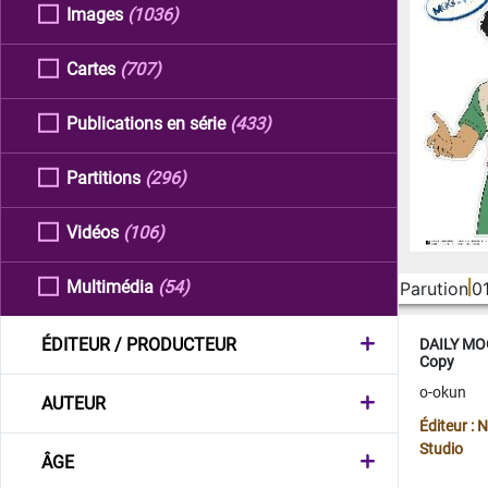
Images
(1036)
Cartes
(707)
Publications en série
(433)
Partitions
(296)
Vidéos
(106)
Multimédia
(54)
Parution
0
ÉDITEUR / PRODUCTEUR
DAILY MOO
Copy
o-okun
AUTEUR
Éditeur :
Studio
ÂGE