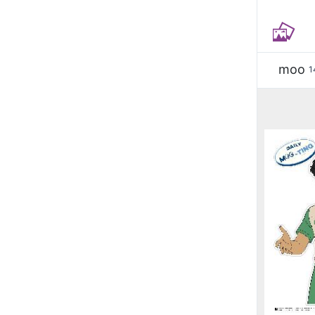
moo
1