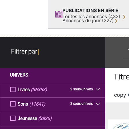
PUBLICATIONS EN SÉRIE
Toutes les annonces
(433)
Annonces du jour
(227)
re
Filtrer par
Titr
UNIVERS
Livres
(36363)
2 sous-univers
copy
Sons
(11641)
2 sous-univers
Jeunesse
(3825)