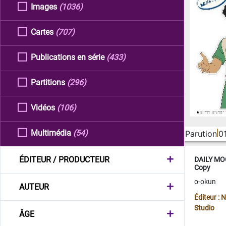
Images
(1036)
Cartes
(707)
Publications en série
(433)
Partitions
(296)
Vidéos
(106)
Multimédia
(54)
Parution
0
ÉDITEUR / PRODUCTEUR
DAILY MOO
Copy
o-okun
AUTEUR
Éditeur :
Studio
ÂGE