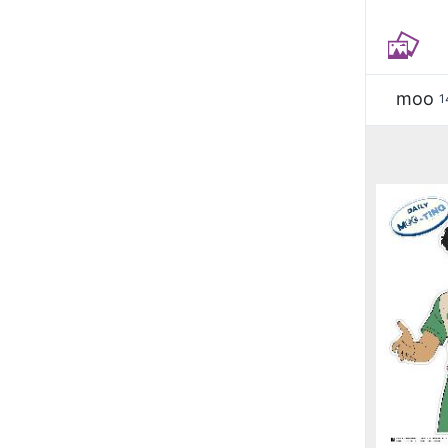
moo
1