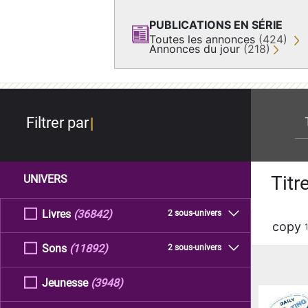
PUBLICATIONS EN SÉRIE
Toutes les annonces
(424)
Annonces du jour
(218)
re
Filtrer par
Titr
UNIVERS
Livres
(36842)
2 sous-univers
copy
Sons
(11892)
2 sous-univers
Jeunesse
(3948)