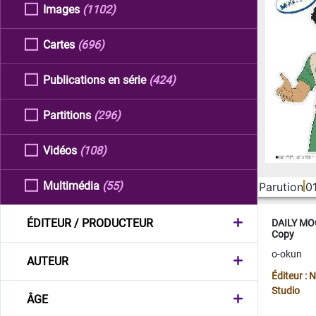
Images
(1102)
Cartes
(696)
Publications en série
(424)
Partitions
(296)
Vidéos
(108)
Multimédia
(55)
Parution
0
ÉDITEUR / PRODUCTEUR
DAILY MOO
Copy
o-okun
AUTEUR
Éditeur :
Studio
ÂGE