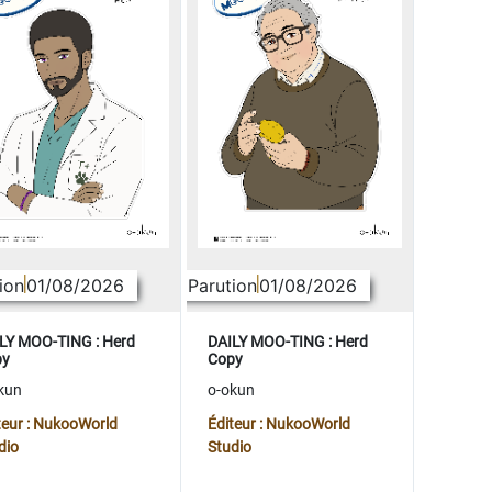
ion
01/08/2026
Parution
01/08/2026
LY MOO-TING : Herd
DAILY MOO-TING : Herd
py
Copy
kun
o-okun
teur : NukooWorld
Éditeur : NukooWorld
dio
Studio