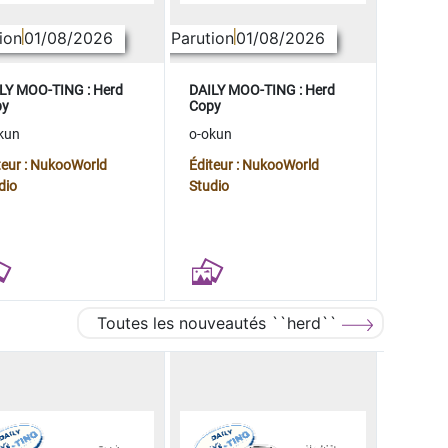
ion
01/08/2026
Parution
01/08/2026
LY MOO-TING : Herd
DAILY MOO-TING : Herd
py
Copy
kun
o-okun
teur : NukooWorld
Éditeur : NukooWorld
dio
Studio
Toutes les nouveautés ``herd``