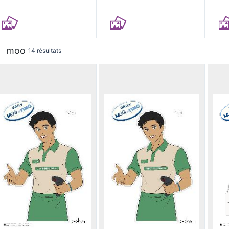
moo
14 résultats