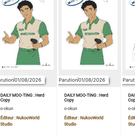
rution
01/08/2026
Parution
01/08/2026
Parut
DAILY MOO-TING : Herd
DAILY MOO-TING : Herd
DAI
Copy
Copy
Co
o-okun
o-okun
o-o
Éditeur : NukooWorld
Éditeur : NukooWorld
Édi
Studio
Studio
Stu