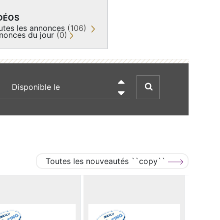
DÉOS
utes les annonces
(106)
nonces du jour
(0)
recherche par date

Toutes les nouveautés ``copy``