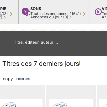
RIE
SONS
VI
433)
Toutes les annonces
(11641)
To
7)
Annonces du jour
(0)
An
recherche par mot clé
Titres des 7 derniers jours
copy
14 résultats