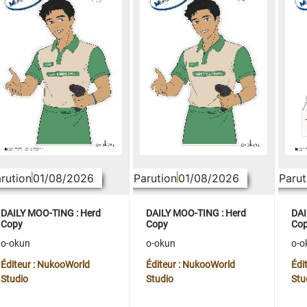
rution
01/08/2026
Parution
01/08/2026
Parut
DAILY MOO-TING : Herd
DAILY MOO-TING : Herd
DAI
Copy
Copy
Co
o-okun
o-okun
o-o
Éditeur : NukooWorld
Éditeur : NukooWorld
Édi
Studio
Studio
Stu