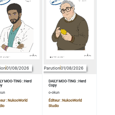
ion
01/08/2026
Parution
01/08/2026
LY MOO-TING : Herd
DAILY MOO-TING : Herd
py
Copy
kun
o-okun
teur : NukooWorld
Éditeur : NukooWorld
dio
Studio