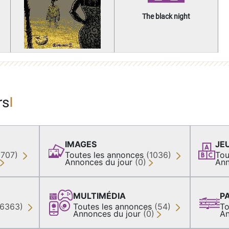
The black night
rs
IMAGES
JE
(707)
Toutes les annonces
(1036)
Tou
Annonces du jour
(0)
Ann
MULTIMÉDIA
P
36363)
Toutes les annonces
(54)
To
Annonces du jour
(0)
An