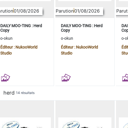
rution
01/08/2026
Parution
01/08/2026
Parut
DAILY MOO-TING : Herd
DAILY MOO-TING : Herd
DAI
Copy
Copy
Co
o-okun
o-okun
o-o
Éditeur : NukooWorld
Éditeur : NukooWorld
Édi
Studio
Studio
Stu
herd
14 résultats