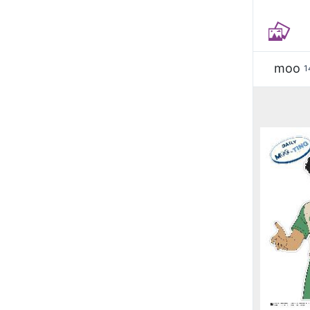
moo
1