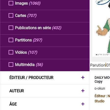
Images
(1060)
Cartes
(707)
Publications en série
(432)
Partitions
(297)
Vidéos
(107)
Multimédia
(56)
Parution
0
ÉDITEUR / PRODUCTEUR
DAILY MOO
Copy
o-okun
AUTEUR
Éditeur :
Studio
ÂGE