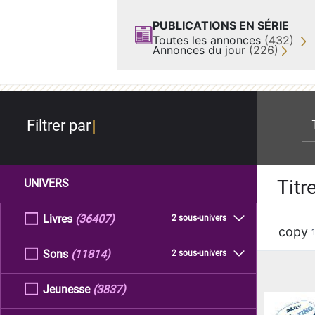
PUBLICATIONS EN SÉRIE
Toutes les annonces
(432)
Annonces du jour
(226)
re
Filtrer par
Titr
UNIVERS
Livres
(36407)
2 sous-univers
copy
Sons
(11814)
2 sous-univers
Jeunesse
(3837)