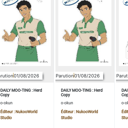
rution
01/08/2026
Parution
01/08/2026
Parut
DAILY MOO-TING : Herd
DAILY MOO-TING : Herd
DAI
Copy
Copy
Co
o-okun
o-okun
o-o
Éditeur : NukooWorld
Éditeur : NukooWorld
Édi
Studio
Studio
Stu