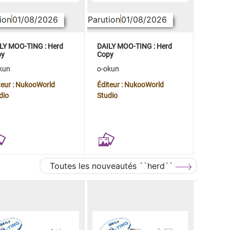
ion
01/08/2026
Parution
01/08/2026
LY MOO-TING : Herd
DAILY MOO-TING : Herd
py
Copy
kun
o-okun
teur : NukooWorld
Éditeur : NukooWorld
dio
Studio
Toutes les nouveautés ``herd``