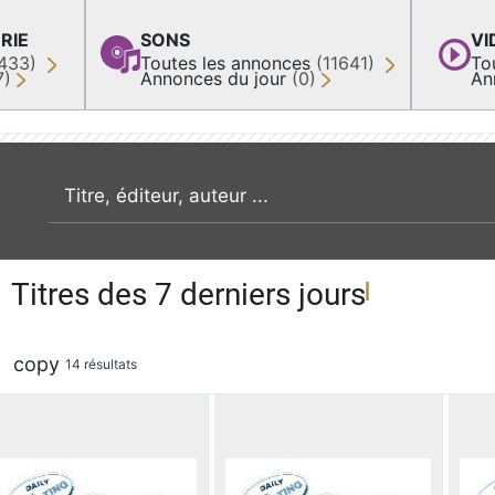
RIE
SONS
VI
433)
Toutes les annonces
(11641)
To
7)
Annonces du jour
(0)
An
recherche par mot clé
Titres des 7 derniers jours
copy
14 résultats