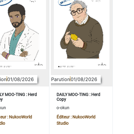
ion
01/08/2026
Parution
01/08/2026
LY MOO-TING : Herd
DAILY MOO-TING : Herd
py
Copy
kun
o-okun
teur : NukooWorld
Éditeur : NukooWorld
dio
Studio