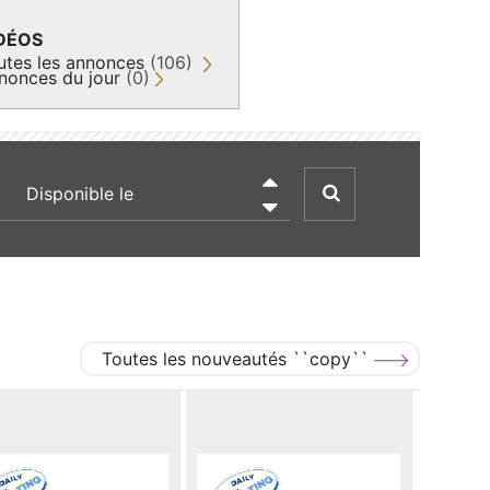
DÉOS
utes les annonces
(106)
nonces du jour
(0)
recherche par date

Toutes les nouveautés ``copy``