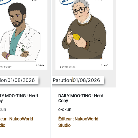
ion
01/08/2026
Parution
01/08/2026
LY MOO-TING : Herd
DAILY MOO-TING : Herd
py
Copy
kun
o-okun
teur : NukooWorld
Éditeur : NukooWorld
dio
Studio