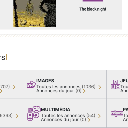
The black night
rs
IMAGES
JE
(707)
Toutes les annonces
(1036)
Tou
Annonces du jour
(0)
Ann
MULTIMÉDIA
P
36363)
Toutes les annonces
(54)
To
Annonces du jour
(0)
An