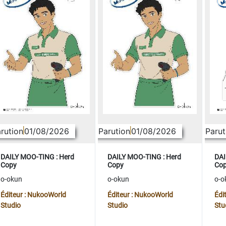
rution
01/08/2026
Parution
01/08/2026
Parut
DAILY MOO-TING : Herd
DAILY MOO-TING : Herd
DAI
Copy
Copy
Co
o-okun
o-okun
o-o
Éditeur : NukooWorld
Éditeur : NukooWorld
Édi
Studio
Studio
Stu