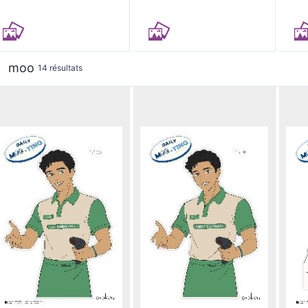
moo
14 résultats