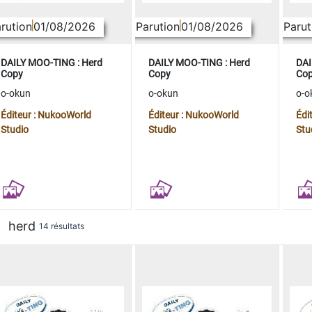
rution
01/08/2026
Parution
01/08/2026
Parut
DAILY MOO-TING : Herd
DAILY MOO-TING : Herd
DAI
Copy
Copy
Co
o-okun
o-okun
o-o
Éditeur : NukooWorld
Éditeur : NukooWorld
Édi
Studio
Studio
Stu
herd
14 résultats