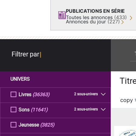
PUBLICATIONS EN SÉRIE
Toutes les annonces
(433)
Annonces du jour
(227)
re
Filtrer par
Titr
UNIVERS
Livres
(36363)
2 sous-univers
copy
Sons
(11641)
2 sous-univers
Jeunesse
(3825)