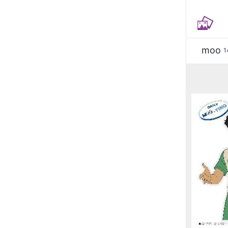
moo
1