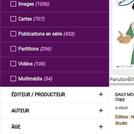
Images
(1036)
Cartes
(707)
Publications en série
(433)
Partitions
(296)
Vidéos
(106)
Multimédia
(54)
Parution
0
ÉDITEUR / PRODUCTEUR
DAILY MOO
Copy
o-okun
AUTEUR
Éditeur :
Studio
ÂGE