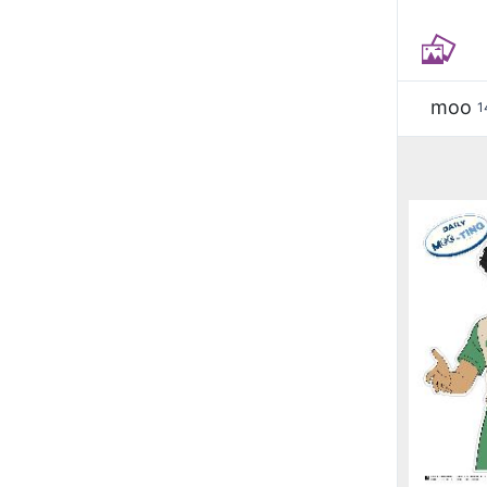
moo
1