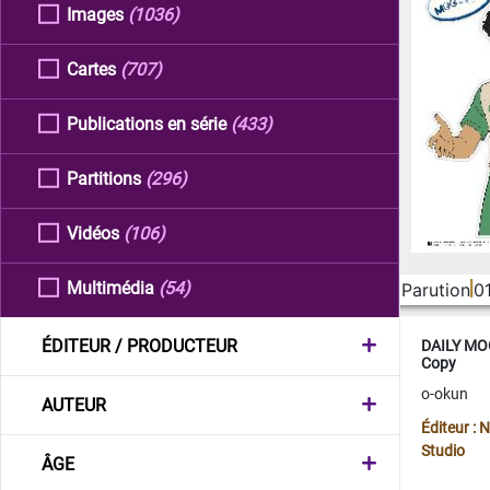
Images
(1036)
Cartes
(707)
Publications en série
(433)
Partitions
(296)
Vidéos
(106)
Multimédia
(54)
Parution
0
ÉDITEUR / PRODUCTEUR
DAILY MOO
Copy
o-okun
AUTEUR
Éditeur :
Studio
ÂGE