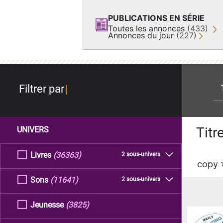
PUBLICATIONS EN SÉRIE
Toutes les annonces
(433)
Annonces du jour
(227)
re
Filtrer par
Titr
UNIVERS
Livres
(36363)
2 sous-univers
copy
Sons
(11641)
2 sous-univers
Jeunesse
(3825)