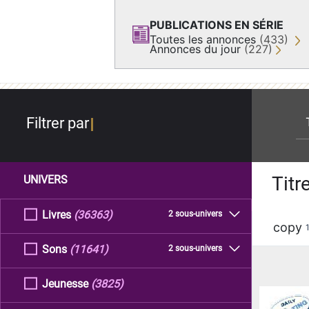
PUBLICATIONS EN SÉRIE
Toutes les annonces
(433)
Annonces du jour
(227)
re
Filtrer par
Titr
UNIVERS
Livres
(36363)
2 sous-univers
copy
Sons
(11641)
2 sous-univers
Jeunesse
(3825)