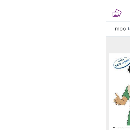
moo
1