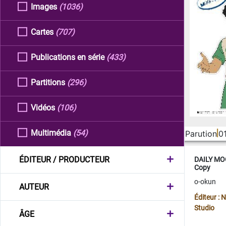
Images
(1036)
Cartes
(707)
Publications en série
(433)
Partitions
(296)
Vidéos
(106)
Multimédia
(54)
Parution
0
ÉDITEUR / PRODUCTEUR
DAILY MOO
Copy
o-okun
AUTEUR
Éditeur :
Studio
ÂGE