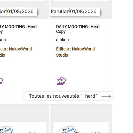
ion
01/08/2026
Parution
01/08/2026
LY MOO-TING : Herd
DAILY MOO-TING : Herd
py
Copy
kun
o-okun
teur : NukooWorld
Éditeur : NukooWorld
dio
Studio
Toutes les nouveautés ``herd``