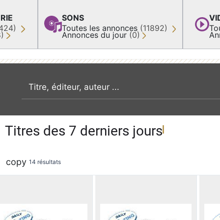
RIE
SONS
VI
424)
Toutes les annonces
(11892)
To
8)
Annonces du jour
(0)
An
recherche par mot clé
Titres des 7 derniers jours
copy
14 résultats