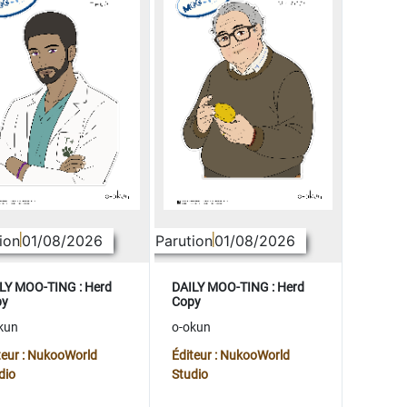
ion
01/08/2026
Parution
01/08/2026
LY MOO-TING : Herd
DAILY MOO-TING : Herd
py
Copy
kun
o-okun
teur : NukooWorld
Éditeur : NukooWorld
dio
Studio