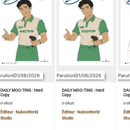
rution
01/08/2026
Parution
01/08/2026
Parut
DAILY MOO-TING : Herd
DAILY MOO-TING : Herd
DAI
Copy
Copy
Co
o-okun
o-okun
o-o
Éditeur : NukooWorld
Éditeur : NukooWorld
Édi
Studio
Studio
Stu