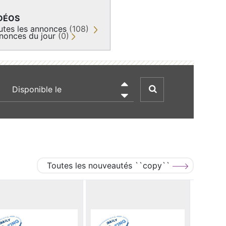
DÉOS
utes les annonces
(108)
nonces du jour
(0)
recherche par date

Toutes les nouveautés ``copy``