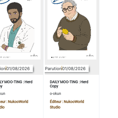
ion
01/08/2026
Parution
01/08/2026
LY MOO-TING : Herd
DAILY MOO-TING : Herd
py
Copy
kun
o-okun
teur : NukooWorld
Éditeur : NukooWorld
dio
Studio