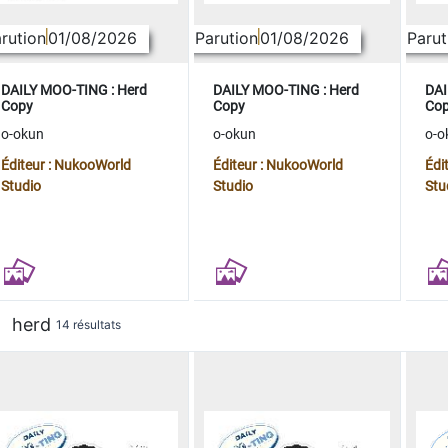
rution
01/08/2026
Parution
01/08/2026
Parut
DAILY MOO-TING : Herd
DAILY MOO-TING : Herd
DAI
Copy
Copy
Co
o-okun
o-okun
o-o
Éditeur : NukooWorld
Éditeur : NukooWorld
Édi
Studio
Studio
Stu
herd
14 résultats