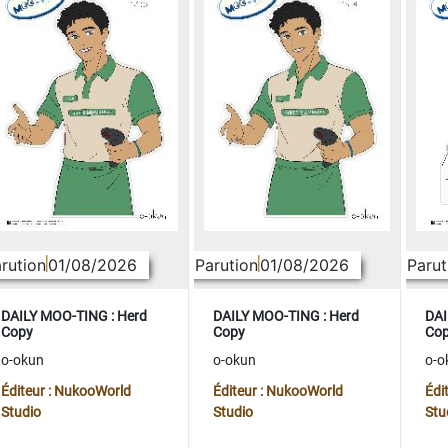
rution
01/08/2026
Parution
01/08/2026
Parut
DAILY MOO-TING : Herd
DAILY MOO-TING : Herd
DAI
Copy
Copy
Co
o-okun
o-okun
o-o
Éditeur : NukooWorld
Éditeur : NukooWorld
Édi
Studio
Studio
Stu