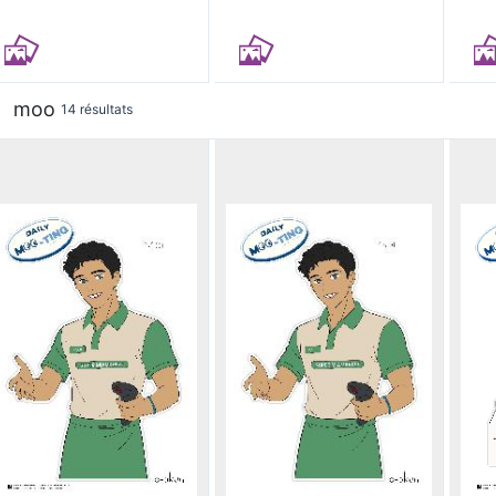
moo
14 résultats