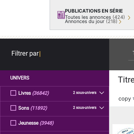
PUBLICATIONS EN SÉRIE
Toutes les annonces
(424)
Annonces du jour
(218)
re
Filtrer par
Titr
UNIVERS
Livres
(36842)
2 sous-univers
copy
Sons
(11892)
2 sous-univers
Jeunesse
(3948)