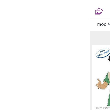
moo
1