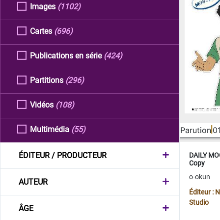
Images
(1102)
Cartes
(696)
Publications en série
(424)
Partitions
(296)
Vidéos
(108)
Multimédia
(55)
Parution
0
ÉDITEUR / PRODUCTEUR
DAILY MOO
Copy
o-okun
AUTEUR
Éditeur :
Studio
ÂGE