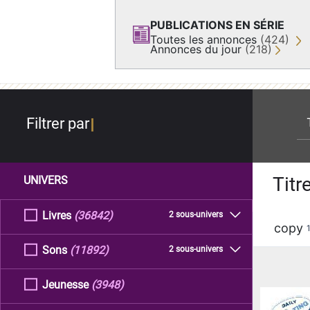
PUBLICATIONS EN SÉRIE
Toutes les annonces
(424)
Annonces du jour
(218)
re
Filtrer par
Titr
UNIVERS
Livres
(36842)
2 sous-univers
copy
Sons
(11892)
2 sous-univers
Jeunesse
(3948)