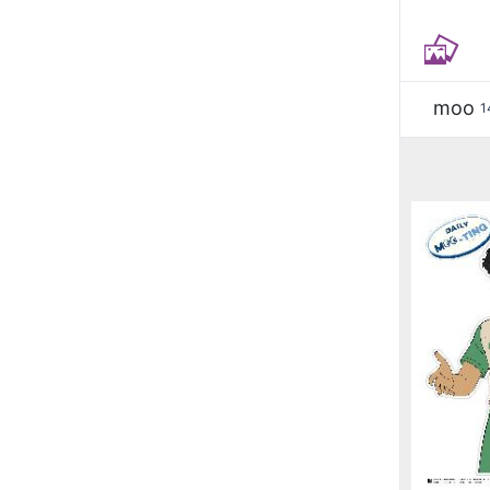
moo
1