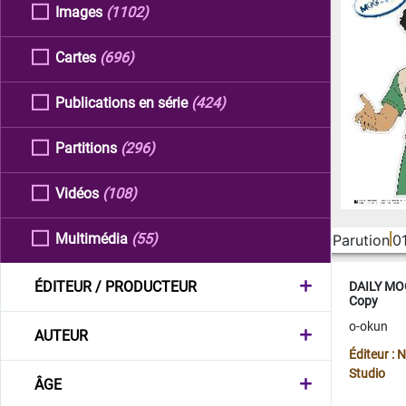
Images
(1102)
Cartes
(696)
Publications en série
(424)
Partitions
(296)
Vidéos
(108)
Multimédia
(55)
Parution
0
ÉDITEUR / PRODUCTEUR
DAILY MOO
Copy
o-okun
AUTEUR
Éditeur :
Studio
ÂGE