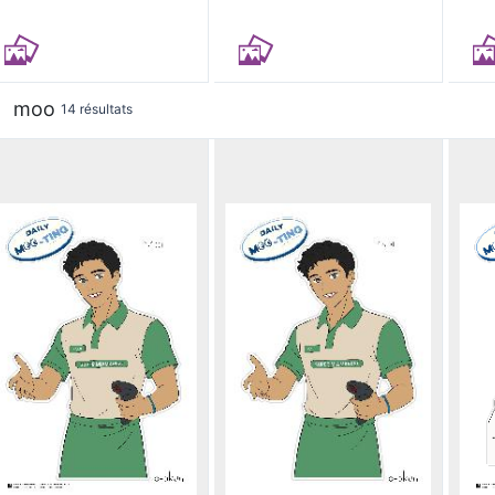
moo
14 résultats