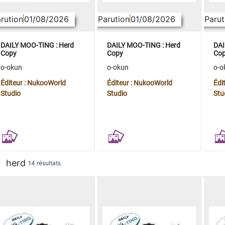
rution
01/08/2026
Parution
01/08/2026
Parut
DAILY MOO-TING : Herd
DAILY MOO-TING : Herd
DAI
Copy
Copy
Co
o-okun
o-okun
o-o
Éditeur : NukooWorld
Éditeur : NukooWorld
Édi
Studio
Studio
Stu
herd
14 résultats