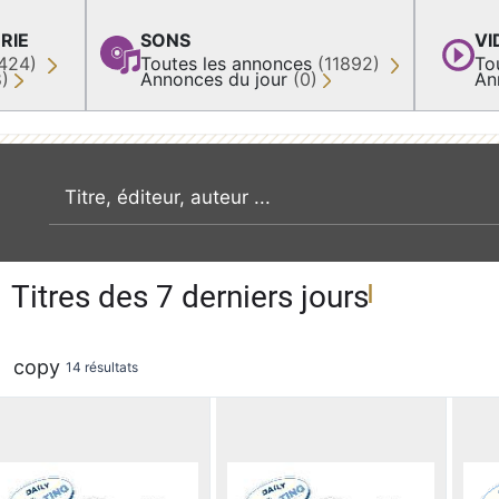
RIE
SONS
VI
424)
Toutes les annonces
(11892)
To
8)
Annonces du jour
(0)
An
recherche par mot clé
Titres des 7 derniers jours
copy
14 résultats