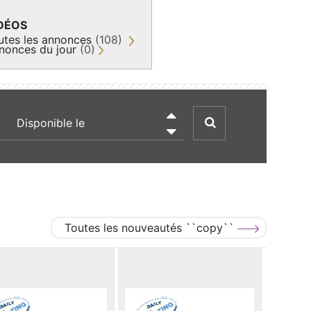
DÉOS
utes les annonces
(108)
nonces du jour
(0)
recherche par date

Toutes les nouveautés ``copy``