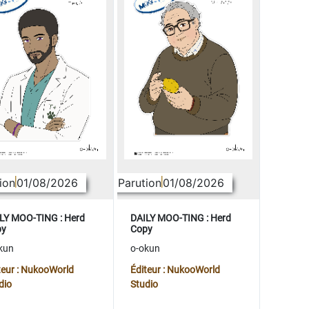
ion
01/08/2026
Parution
01/08/2026
LY MOO-TING : Herd
DAILY MOO-TING : Herd
py
Copy
kun
o-okun
teur : NukooWorld
Éditeur : NukooWorld
dio
Studio