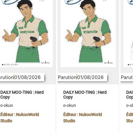
rution
01/08/2026
Parution
01/08/2026
Parut
DAILY MOO-TING : Herd
DAILY MOO-TING : Herd
DAI
Copy
Copy
Co
o-okun
o-okun
o-o
Éditeur : NukooWorld
Éditeur : NukooWorld
Édi
Studio
Studio
Stu