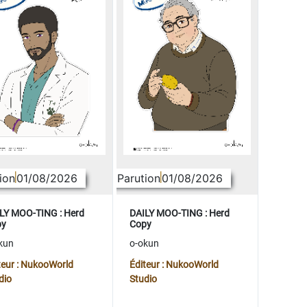
ion
01/08/2026
Parution
01/08/2026
LY MOO-TING : Herd
DAILY MOO-TING : Herd
py
Copy
kun
o-okun
teur : NukooWorld
Éditeur : NukooWorld
dio
Studio