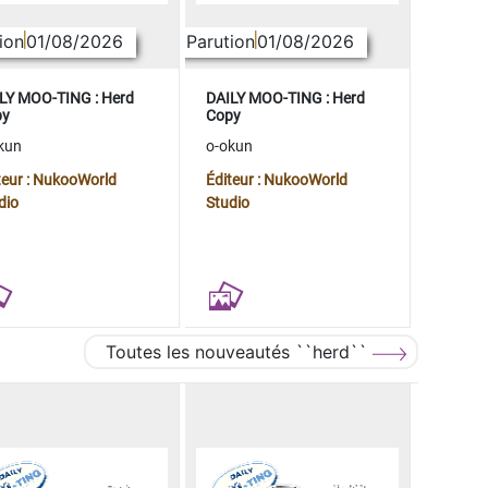
ion
01/08/2026
Parution
01/08/2026
LY MOO-TING : Herd
DAILY MOO-TING : Herd
py
Copy
kun
o-okun
teur : NukooWorld
Éditeur : NukooWorld
dio
Studio
Toutes les nouveautés ``herd``