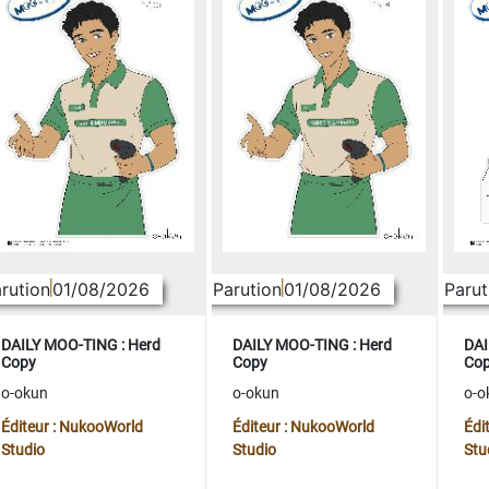
rution
01/08/2026
Parution
01/08/2026
Parut
DAILY MOO-TING : Herd
DAILY MOO-TING : Herd
DAI
Copy
Copy
Co
o-okun
o-okun
o-o
Éditeur : NukooWorld
Éditeur : NukooWorld
Édi
Studio
Studio
Stu