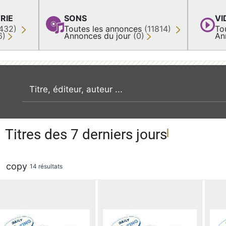
RIE
SONS
VI
432)
Toutes les annonces
(11814)
To
6)
Annonces du jour
(0)
An
recherche par mot clé
Titres des 7 derniers jours
copy
14 résultats