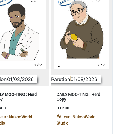
ion
01/08/2026
Parution
01/08/2026
LY MOO-TING : Herd
DAILY MOO-TING : Herd
py
Copy
kun
o-okun
teur : NukooWorld
Éditeur : NukooWorld
dio
Studio