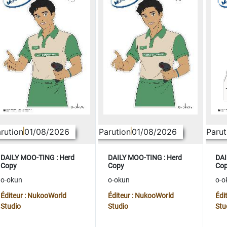
rution
01/08/2026
Parution
01/08/2026
Parut
DAILY MOO-TING : Herd
DAILY MOO-TING : Herd
DAI
Copy
Copy
Co
o-okun
o-okun
o-o
Éditeur : NukooWorld
Éditeur : NukooWorld
Édi
Studio
Studio
Stu