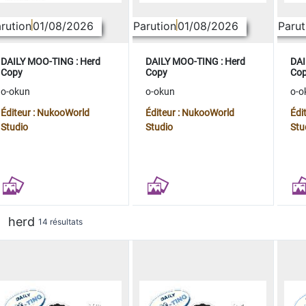
rution
01/08/2026
Parution
01/08/2026
Parut
DAILY MOO-TING : Herd
DAILY MOO-TING : Herd
DAI
Copy
Copy
Co
o-okun
o-okun
o-o
Éditeur : NukooWorld
Éditeur : NukooWorld
Édi
Studio
Studio
Stu
herd
14 résultats