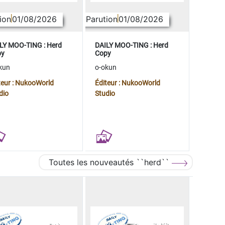
ion
01/08/2026
Parution
01/08/2026
LY MOO-TING : Herd
DAILY MOO-TING : Herd
py
Copy
kun
o-okun
teur : NukooWorld
Éditeur : NukooWorld
dio
Studio
Toutes les nouveautés ``herd``