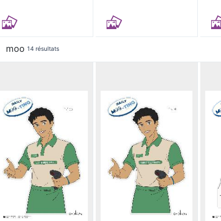
moo
14 résultats