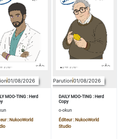
ion
01/08/2026
Parution
01/08/2026
LY MOO-TING : Herd
DAILY MOO-TING : Herd
py
Copy
kun
o-okun
teur : NukooWorld
Éditeur : NukooWorld
dio
Studio