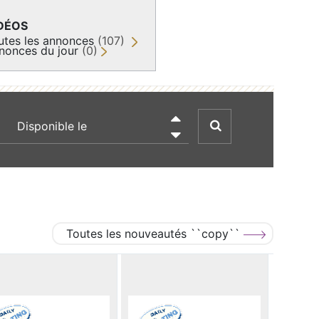
DÉOS
utes les annonces
(107)
nonces du jour
(0)
recherche par date

Toutes les nouveautés ``copy``