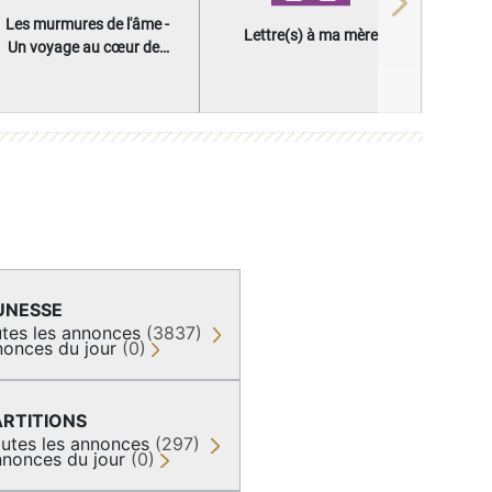
Next
Les murmures de l'âme -
Lettre(s) à ma mère
Un voyage au cœur des
questions qui façonnent
une vie
UNESSE
tes les annonces
(3837)
onces du jour
(0)
ARTITIONS
utes les annonces
(297)
nonces du jour
(0)