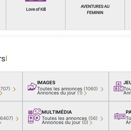
AVENTURES AU
Love of Kill
FEMININ
rs
IMAGES
JE
(707)
Toutes les annonces
(1060)
Tou
Annonces du jour
(1)
Ann
MULTIMÉDIA
P
36407)
Toutes les annonces
(56)
To
Annonces du jour
(0)
An