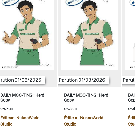
rution
01/08/2026
Parution
01/08/2026
Parut
DAILY MOO-TING : Herd
DAILY MOO-TING : Herd
DAI
Copy
Copy
Co
o-okun
o-okun
o-o
Éditeur : NukooWorld
Éditeur : NukooWorld
Édi
Studio
Studio
Stu