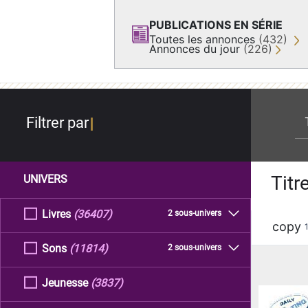
PUBLICATIONS EN SÉRIE
Toutes les annonces
(432)
Annonces du jour
(226)
re
Filtrer par
Titr
UNIVERS
Livres
(36407)
2 sous-univers
copy
Sons
(11814)
2 sous-univers
Jeunesse
(3837)