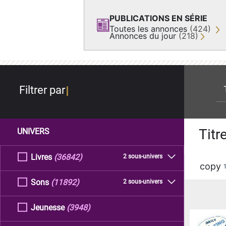
PUBLICATIONS EN SÉRIE
Toutes les annonces
(424)
Annonces du jour
(218)
re
Filtrer par
Titr
UNIVERS
Livres
(36842)
2 sous-univers
copy
Sons
(11892)
2 sous-univers
Jeunesse
(3948)