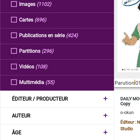
Images
(1102)
Cartes
(696)
Publications en série
(424)
Partitions
(296)
Vidéos
(108)
Multimédia
(55)
Parution
0
ÉDITEUR / PRODUCTEUR
DAILY MOO
Copy
o-okun
AUTEUR
Éditeur :
Studio
ÂGE