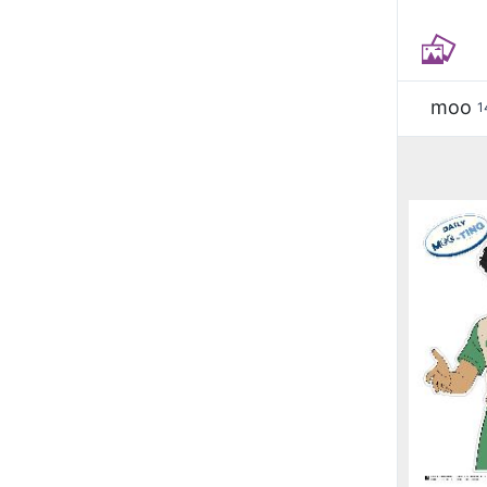
moo
1