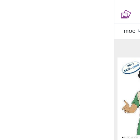
moo
1