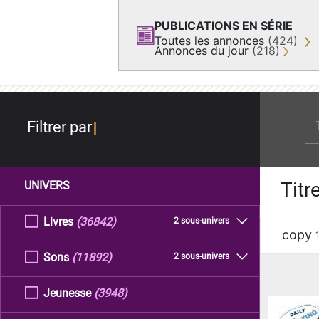
PUBLICATIONS EN SÉRIE
Toutes les annonces
(424)
Annonces du jour
(218)
re
Filtrer par
Titr
UNIVERS
Livres
(36842)
2 sous-univers
copy
Sons
(11892)
2 sous-univers
Jeunesse
(3948)