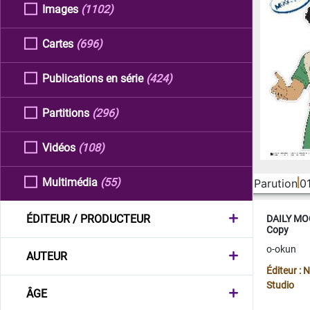
Images
(1102)
Cartes
(696)
Publications en série
(424)
Partitions
(296)
Vidéos
(108)
Multimédia
(55)
Parution
0
ÉDITEUR / PRODUCTEUR
DAILY MOO
Copy
o-okun
AUTEUR
Éditeur :
Studio
ÂGE