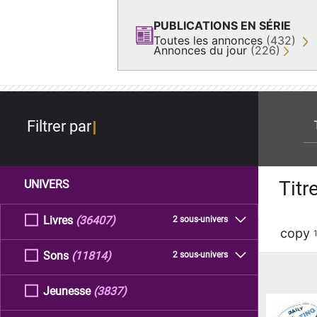
PUBLICATIONS EN SÉRIE
Toutes les annonces
(432)
Annonces du jour
(226)
re
Filtrer par
Titr
UNIVERS
Livres
(36407)
2 sous-univers
copy
Sons
(11814)
2 sous-univers
Jeunesse
(3837)