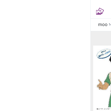
moo
1