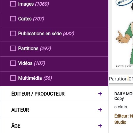
Images
(1060)
Cartes
(707)
Publications en série
(432)
Partitions
(297)
Vidéos
(107)
Multimédia
(56)
Parution
0
ÉDITEUR / PRODUCTEUR
DAILY MOO
Copy
o-okun
AUTEUR
Éditeur :
Studio
ÂGE