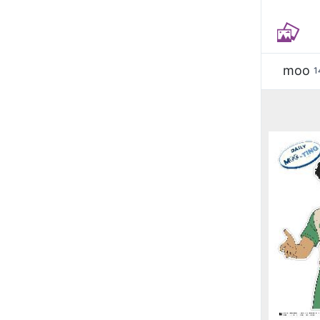
moo
1