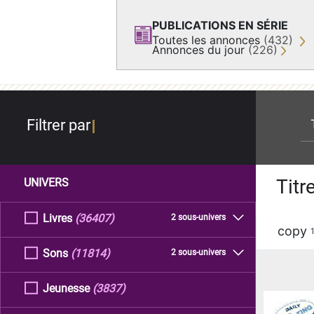
PUBLICATIONS EN SÉRIE
Toutes les annonces
(432)
Annonces du jour
(226)
re
Filtrer par
Titr
UNIVERS
Livres
(36407)
2 sous-univers
copy
Sons
(11814)
2 sous-univers
Jeunesse
(3837)