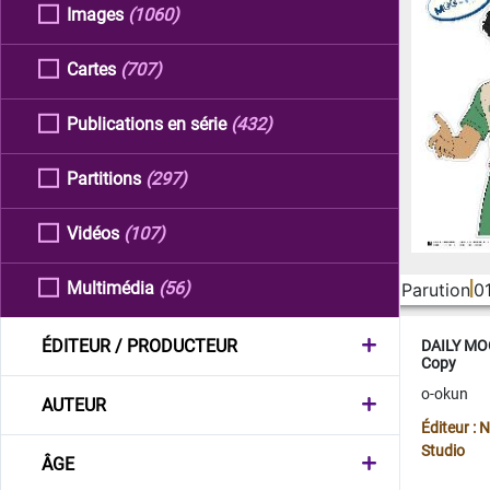
Images
(1060)
Cartes
(707)
Publications en série
(432)
Partitions
(297)
Vidéos
(107)
Multimédia
(56)
Parution
0
ÉDITEUR / PRODUCTEUR
DAILY MOO
Copy
o-okun
AUTEUR
Éditeur :
Studio
ÂGE